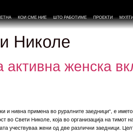
ЧЕТНА
КОИ СМЕ НИЕ
ШТО РАБОТИМЕ
ПРОЕКТИ
МУЛТ
и Николе
 активна женска вк
ки и нивна примена во руралните заедници“, е имет
ст во Свети Николе, која во организација на тимот н
ата учествуваа жени од две различни заедници. Цел