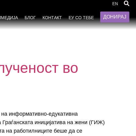
EN
ДОНИРАЈ
ИМЕДИЈА
БЛОГ
КОНТАКТ
ЕУ СО ТЕБЕ
лученост во
о на информативно-едукативнa
а Граѓанската иницијатива на жени (ГИЖ)
та на работилниците беше да се