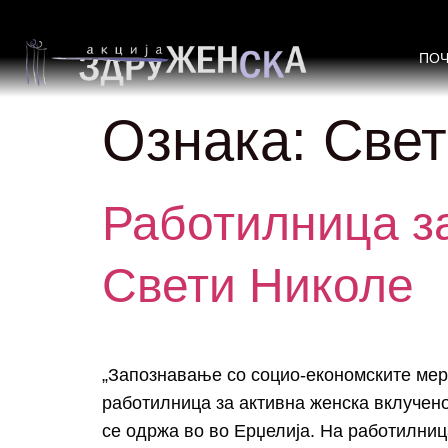
ПО
Ознака:
Свет
Работилницa за
Свети Николе
„Запознавање со социo-економските мер
работилницa за активна женска вклучено
се одржа во во Ерџелија. На работилниц