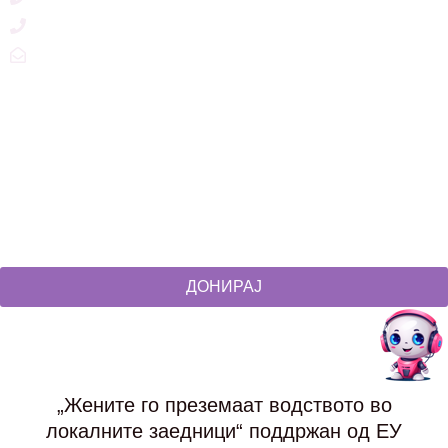
+389 2 3215660
zdruzenska@t.mk
Social Networks
@akcijazdruzenska
Akcija Zdruzenska
Akcija Zdruzenska
Akcija Zdruzenska
ДОНИРАЈ
„Жените го преземаат водството во
локалните заедници“ поддржан од ЕУ