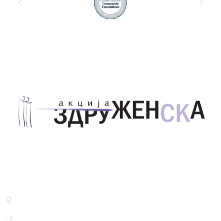
Здружение за унапредување на родовата
еднаквост Акција Здруженска – Скопје
Address List
Ул. Никола Тримпаре 12-1/12,
Скопје, Р. Македонија
+389 71 245 384