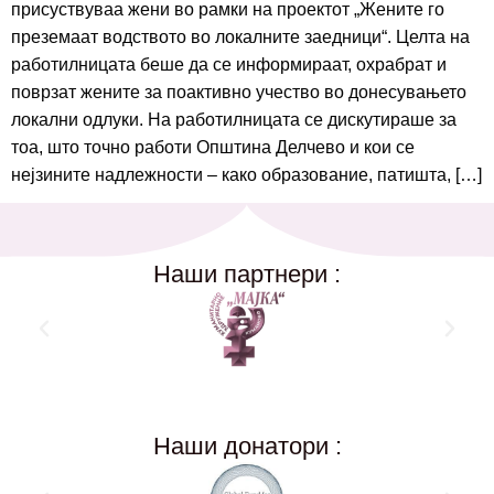
присуствуваа жени во рамки на проектот „Жените го
преземаат водството во локалните заедници“. Целта на
работилницата беше да се информираат, охрабрат и
поврзат жените за поактивно учество во донесувањето
локални одлуки. На работилницата се дискутираше за
тоа, што точно работи Општина Делчево и кои се
нејзините надлежности – како образование, патишта, […]
Наши партнери :
Наши донатори :