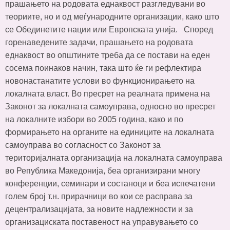
прашањето на родовата еднаквост разгледувани во
теориите, но и од меѓународните организации, како што
се Обединетите нации или Европската унија. Според
горенаведените задачи, прашањето на родовата
еднаквост во општините треба да се постави на еден
сосема поинаков начин, така што ќе ги рефлектира
новонастанатите услови во функционирањето на
локалната власт. Во пресрет на реалната примена на
Законот за локалната самоуправа, односно во пресрет
на локалните избори во 2005 година, како и по
формирањето на органите на единиците на локалната
самоуправа во согласност со Законот за
територијалната организација на локалната самоуправа
во Република Македонија, беа организирани многу
конференции, семинари и состаноци и беа испечатени
голем број т.н. прирачници во кои се расправа за
децентрализацијата, за новите надлежности и за
организациската поставеност на управувањето со