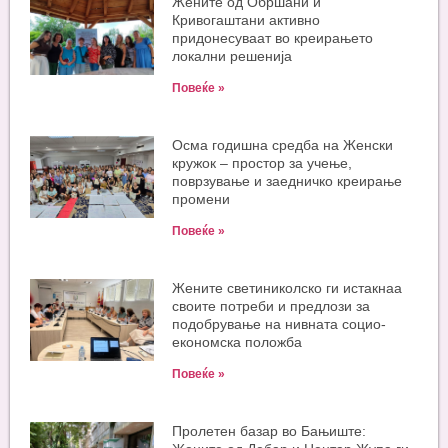
Жените од Обршани и
Кривогаштани активно
придонесуваат во креирањето
локални решенија
Повеќе »
Oсма годишна средба на Женски
кружок – простор за учење,
поврзување и заедничко креирање
промени
Повеќе »
Жените светиниколско ги истакнаа
своите потреби и предлози за
подобрување на нивната социо-
економска положба
Повеќе »
Пролетен базар во Бањиште: