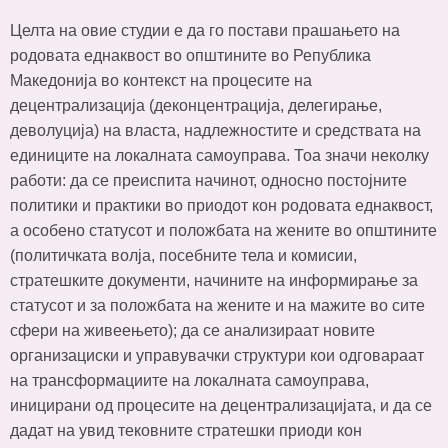
Целта на овие студии е да го постави прашањето на
родовата еднаквост во општините во Република
Македонија во контекст на процесите на
децентрализација (деконцентрација, делегирање,
деволуција) на власта, надлежностите и средствата на
единиците на локалната самоуправа. Тоа значи неколку
работи: да се преиспита начинот, односно постојните
политики и практики во приодот кон родовата еднаквост,
а особено статусот и положбата на жените во општините
(политичката волја, посебните тела и комисии,
стратешките документи, начините на информирање за
статусот и за положбата на жените и на мажите во сите
сфери на живеењето); да се анализираат новите
организациски и управувачки структури кои одговараат
на трансформациите на локалната самоуправа,
иницирани од процесите на децентрализацијата, и да се
дадат на увид тековните стратешки приоди кон