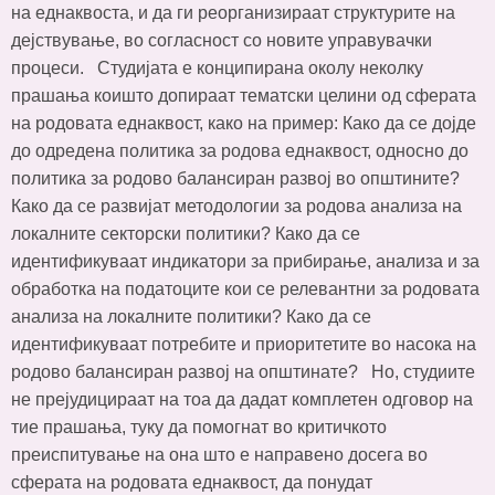
на еднаквоста, и да ги реорганизираат структурите на
дејствување, во согласност со новите управувачки
процеси. Студијата е конципирана околу неколку
прашања коишто допираат тематски целини од сферата
на родовата еднаквост, како на пример: Како да се дојде
до одредена политика за родова еднаквост, односно до
политика за родово балансиран развој во општините?
Како да се развијат методологии за родова анализа на
локалните секторски политики? Како да се
идентификуваат индикатори за прибирање, анализа и за
обработка на податоците кои се релевантни за родовата
анализа на локалните политики? Како да се
идентификуваат потребите и приоритетите во насока на
родово балансиран развој на општинате? Но, студиите
не прејудицираат на тоа да дадат комплетен одговор на
тие прашања, туку да помогнат во критичкото
преиспитување на она што е направено досега во
сферата на родовата еднаквост, да понудат