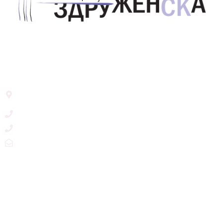
Здружение за унапредување на родовата
еднаквост Акција Здруженска – Скопје
Address List
Ул. Никола Тримпаре 12-1/12,
Скопје, Р. Македонија
+389 71 245 384
+389 2 3215660
zdruzenska@t.mk
Social Networks
@akcijazdruzenska
Akcija Zdruzenska
Akcija Zdruzenska
Akcija Zdruzenska