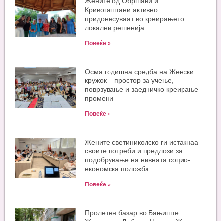
Жените од Обршани и
Кривогаштани активно
придонесуваат во креирањето
локални решенија
Повеќе »
Oсма годишна средба на Женски
кружок – простор за учење,
поврзување и заедничко креирање
промени
Повеќе »
Жените светиниколско ги истакнаа
своите потреби и предлози за
подобрување на нивната социо-
економска положба
Повеќе »
Пролетен базар во Бањиште: