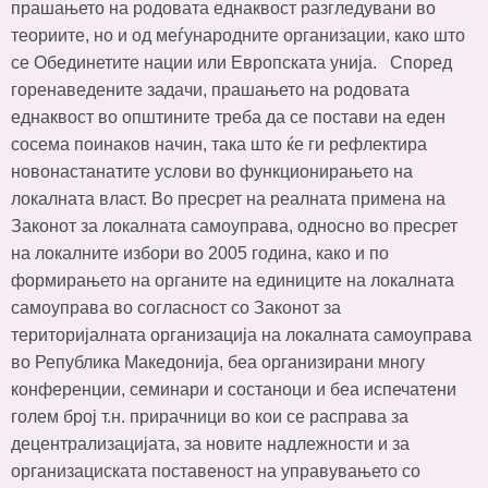
прашањето на родовата еднаквост разгледувани во
теориите, но и од меѓународните организации, како што
се Обединетите нации или Европската унија. Според
горенаведените задачи, прашањето на родовата
еднаквост во општините треба да се постави на еден
сосема поинаков начин, така што ќе ги рефлектира
новонастанатите услови во функционирањето на
локалната власт. Во пресрет на реалната примена на
Законот за локалната самоуправа, односно во пресрет
на локалните избори во 2005 година, како и по
формирањето на органите на единиците на локалната
самоуправа во согласност со Законот за
територијалната организација на локалната самоуправа
во Република Македонија, беа организирани многу
конференции, семинари и состаноци и беа испечатени
голем број т.н. прирачници во кои се расправа за
децентрализацијата, за новите надлежности и за
организациската поставеност на управувањето со