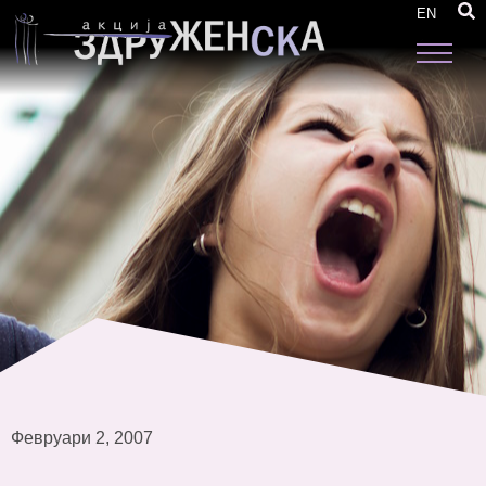
Родовата еднаквост и локалната
EN
самоуправа-Општина Битола
Февруари 2, 2007