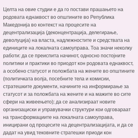
Целта на овие студии е да го постави прашањето на
родовата еднаквост во општините во Република
Македонија во контекст на процесите на
децентрализација (деконцентрација, делегирање,
деволуција) на власта, надлежностите и средствата на
единиците на локалната самоуправа. Тоа значи неколку
работи: да се преиспита начинот, односно постојните
политики и практики во приодот кон родовата еднаквост,
а особено статусот и положбата на жените во општините
(политичката волја, посебните тела и комисии,
стратешките документи, начините на информирање за
статусот и за положбата на жените и на мажите во сите
сфери на живеењето); да се анализираат новите
организациски и управувачки структури кои одговараат
на трансформациите на локалната самоуправа,
иницирани од процесите на децентрализацијата, и да се
дадат на увид тековните стратешки приоди кон