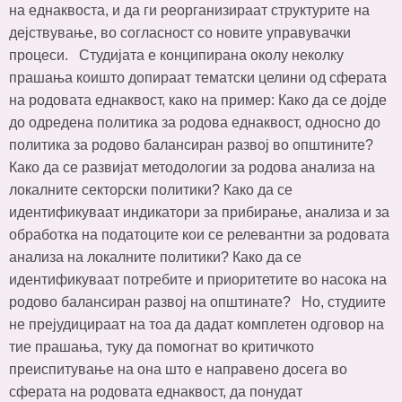
на еднаквоста, и да ги реорганизираат структурите на
дејствување, во согласност со новите управувачки
процеси. Студијата е конципирана околу неколку
прашања коишто допираат тематски целини од сферата
на родовата еднаквост, како на пример: Како да се дојде
до одредена политика за родова еднаквост, односно до
политика за родово балансиран развој во општините?
Како да се развијат методологии за родова анализа на
локалните секторски политики? Како да се
идентификуваат индикатори за прибирање, анализа и за
обработка на податоците кои се релевантни за родовата
анализа на локалните политики? Како да се
идентификуваат потребите и приоритетите во насока на
родово балансиран развој на општинате? Но, студиите
не прејудицираат на тоа да дадат комплетен одговор на
тие прашања, туку да помогнат во критичкото
преиспитување на она што е направено досега во
сферата на родовата еднаквост, да понудат