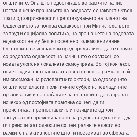
општините. Она што недостигаше во рамките на тие
настани беше прашањето на родовата еднаквост. Освен
траги од загриженост и претставувањето на планот на
Одделението за полова еднаквост при Министерството
за труд и социјална политика, на прашањето на родовата
еднаквост не му беше посветено големо внимание.
Општините се исправени пред предизвикот да се соочат
со родовата еднаквост на начин што е согласен со
новата улога на локалната самоуправа. Во тој контекст,
овие студии претставуваат доволно општа рамка што ќе
им овозможи на релевантните актери, на одговорните
општински власти, политичките субјекти, невладините
организации и на граѓаните на општините да направат
исчекор од постојната практика со цел: да ги
преиспитаат претпоставките и позициите од кои
тргнуваат во промовирањето на родовата еднаквост; да
ги преиспитаат односите со централните власти во
рамките на активностите што ги преземаат во сферата