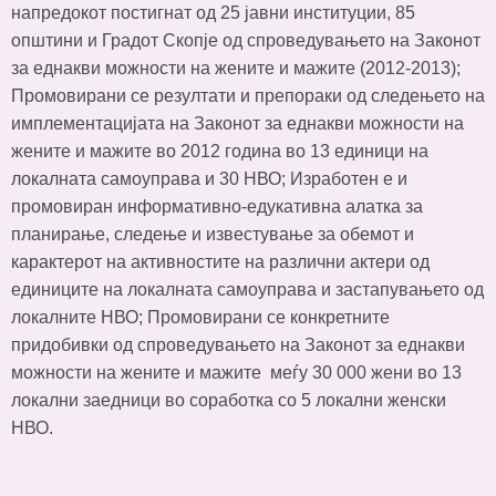
напредокот постигнат од 25 јавни институции, 85
општини и Градот Скопје од спроведувањето на Законот
за еднакви можности на жените и мажите (2012-2013);
Промовирани се резултати и препораки од следењето на
имплементацијата на Законот за еднакви можности на
жените и мажите во 2012 година во 13 единици на
локалната самоуправа и 30 НВО; Изработен е и
промовиран информативно-едукативна алатка за
планирање, следење и известување за обемот и
карактерот на активностите на различни актери од
единиците на локалната самоуправа и застапувањето од
локалните НВО; Промовирани се конкретните
придобивки од спроведувањето на Законот за еднакви
можности на жените и мажите меѓу 30 000 жени во 13
локални заедници во соработка со 5 локални женски
НВО.