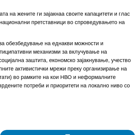
та на жените ги зајакнаа своите капацитети и глас
 национални претставници во спроведувањето на
 за обезбедување на еднакви можности и
ртиципативни механизми за вклучување на
социјална заштита, економско зајакнување, учество
алните активистички мрежи преку организирање на
тати) во рамките на кои НВО и неформалните
врдените потреби и приоритети на локално ниво со