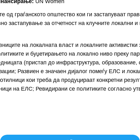
инансирање:
UN Women
е од граѓанското општество кои ги застапуваат права
но застапување за отчетност на клучните локални и
ниците на локалната власт и локалните активистки
олитиките и буџетирањето на локално ниво преку па
едницата (пристап до инфраструктура, образование, 
зации; Развиен е значаен дијалог помеѓу ЕЛС и лок
отилници кои треба да продуцираат конкретни резул
вници на ЕЛС; Ревидирани се политиките согласно ут