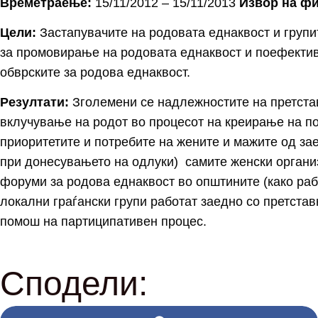
Времетраење:
15/11/2012 – 15/11/2013
Извор на ф
Цели:
Застапувачите на родовата еднаквост и групит
за промовирање на родовата еднаквост и поефектив
обврските за родова еднаквост.
Резултати:
Зголемени се надлежностите на претстав
вклучување на родот во процесот на креирање на п
приоритетите и потребите на жените и мажите од за
при донесувањето на одлуки) самите женски органи
форуми за родова еднаквост во општините (како раб
локални граѓански групи работат заедно со претста
помош на партиципативен процес.
Сподели: