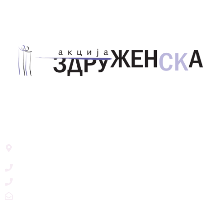
Здружение за унапредување на родовата
еднаквост Акција Здруженска – Скопје
Address List
Ул. Никола Тримпаре 12-1/12,
Скопје, Р. Македонија
+389 71 245 384
+389 2 3215660
zdruzenska@t.mk
Social Networks