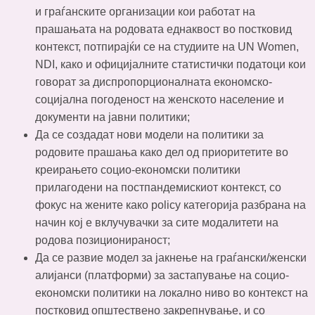
и граѓанските организации кои работат на
прашањата на родовата еднаквост во постковид
контекст, потпирајќи се на студиите на UN Women,
NDI, како и официјалните статистички податоци кои
говорат за диспропорционалната економско-
социјална погоденост на женското население и
документи на јавни политики;
Да се создадат нови модели на политики за
родовите прашања како дел од приоритетите во
креирањето социо-економски политики
прилагодени на постпандемискиот контекст, со
фокус на жените како policy категорија разбрана на
начин кој е вклучувачки за сите модалитети на
родова позиционираност;
Да се развие модел за јакнење на граѓански/женски
алијанси (платформи) за застапување на социо-
економски политики на локално ниво во контекст на
постковид општествено закрепнување, и со