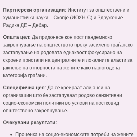
Партнерски организации:
Институт за општествени и
хуманистички науки – Скопје (ИОХН-С) и Здружение
Радика ДЕ – Дебар.
Општа цел:
Да придонесе кон пост пандемиско
закрепнување на општеството преку засилено граѓанско
застапување на родовата еднаквост фокусирано на
скроени пристапи на централните и локалните власти за
јакнење на отпорноста на жените како најпогодена
категорија граѓани.
Специфична цел:
Да се креираат алијанси на
организации што ќе застапуваат родово сензитивни
социо-економски политики во услови на постковид
општествено закрепнување.
Очекувани резултати:
Проценка на социо-економските потреби на жените