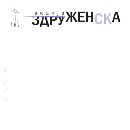
Здружение за унапредување на родовата
еднаквост Акција Здруженска – Скопје
Address List
Ул. Никола Тримпаре 12-1/12,
Скопје, Р. Македонија
+389 71 245 384
+389 2 3215660
zdruzenska@t.mk
Social Networks
@akcijazdruzenska
Akcija Zdruzenska