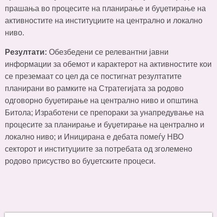
прашања во процесите на планирање и буџетирање на
активностите на институциите на централно и локално
ниво.
Резултати:
Обезбедени се релевантни јавни
информации за обемот и карактерот на активностите кои
се преземаат со цел да се постигнат резултатите
планирани во рамките на Стратегијата за родово
одговорно буџетирање на централно ниво и општина
Битола; Изработени се препораки за унапредување на
процесите за планирање и буџетирање на централно и
локално ниво; и Иницирана е дебата помеѓу НВО
секторот и институциите за потребата од зголемено
родово присуство во буџетските процеси.