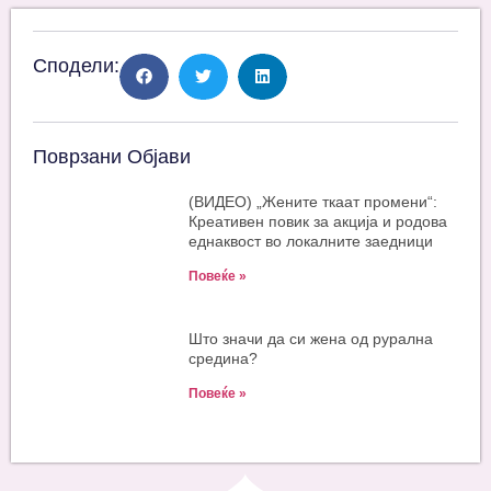
Сподели:
Поврзани Објави
(ВИДЕО) „Жените ткаат промени“:
Креативен повик за акција и родова
еднаквост во локалните заедници
Повеќе »
Што значи да си жена од рурална
средина?
Повеќе »