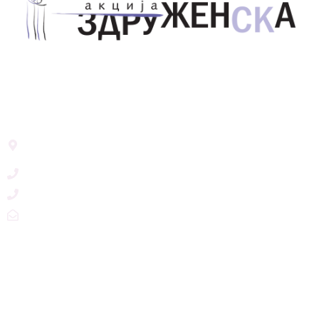
Здружение за унапредување на родовата
еднаквост Акција Здруженска – Скопје
Address List
Ул. Никола Тримпаре 12-1/12,
Скопје, Р. Македонија
+389 71 245 384
+389 2 3215660
zdruzenska@t.mk
Social Networks
@akcijazdruzenska
Akcija Zdruzenska
Akcija Zdruzenska