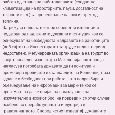
работа од страна на работодавачите (соодветна
климатизација на просториите, паузи, достапност на
течности и сл.) за превенирање на шок и стрес од
топлина.
Загрижува недостатокот од соодветни извештаи и
податоци од надлежните државни институции кои се
однесуваат на безбедноста и здравјето на работниците
(веб сајтот на Инспекторатот за труд е подолг период
недостапен). Меѓународната организација на трудот во
својот последен извештај за Македонија повторно ја
нагласува потребата државата да ги почитува и
промовира прописите и стандардите на Конвенцијатаза
здравје и безбедност при работа , што подразбира и
обезбедување на информации за мерките кои се
преземаат за да се влијае на намалување на
исклучително високиот број на повреди и смртни случаи
особено во преработувачката индустрија и
градежништвото. Според истиот извештај, државните