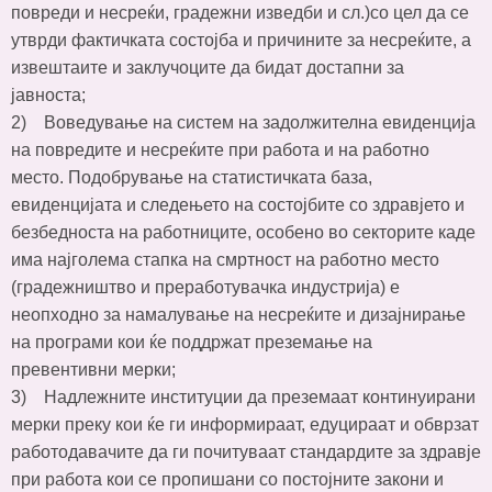
повреди и несреќи, градежни изведби и сл.)со цел да се
утврди фактичката состојба и причините за несреќите, а
извештаите и заклучоците да бидат достапни за
јавноста;
2) Воведување на систем на задолжителна евиденција
на повредите и несреќите при работа и на работно
место. Подобрување на статистичката база,
евиденцијата и следењето на состојбите со здравјето и
безбедноста на работниците, особено во секторите каде
има најголема стапка на смртност на работно место
(градежништво и преработувачка индустрија) е
неопходно за намалување на несреќите и дизајнирање
на програми кои ќе поддржат преземање на
превентивни мерки;
3) Надлежните институции да преземаат континуирани
мерки преку кои ќе ги информираат, едуцираат и обврзат
работодавачите да ги почитуваат стандардите за здравје
при работа кои се пропишани со постојните закони и