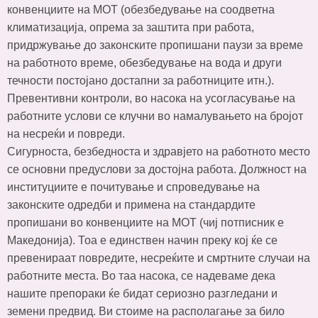
конвенциите на МОТ (обезбедување на соодветна
климатизација, опрема за заштита при работа,
придржување до законските пропишани паузи за време
на работното време, обезбедување на вода и други
течности постојано достапни за работниците итн.).
Превентивни контроли, во насока на усогласување на
работните услови се клучни во намалувањето на бројот
на несреќи и повреди.
Сигурноста, безбедноста и здравјето на работното место
се основни предуслови за достојна работа. Должност на
институциите е почитување и спроведување на
законските одредби и примена на стандардите
пропишани во конвенциите на МОТ (чиј потписник е
Македонија). Тоа е единствен начин преку кој ќе се
превенираат повредите, несреќите и смртните случаи на
работните места. Во таа насока, се надеваме дека
нашите препораки ќе бидат сериозно разгледани и
земени предвид. Ви стоиме на располагање за било