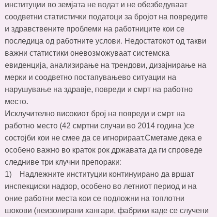
институции во земјата не водат и не обезбедуваат
соодветни статистички податоци за бројот на повредите
и здравствените проблеми на работниците кои се
последица од работните услови. Недостатокот од такви
важни статистики оневозможуваат системска
евиденција, анализирање на трендови, дизајнирање на
мерки и соодветно постапувањево ситуации на
нарушување на здравје, повреди и смрт на работно
место.
Исклучително високиот број на повреди и смрт на
работно место (42 смртни случаи во 2014 година )се
состојби кои не смее да се игнорираат.Сметаме дека е
особено важно во краток рок државата да ги спроведе
следниве три клучни препораки:
1) Надлежните институции континуирано да вршат
инспекциски надзор, особено во летниот период и на
оние работни места кои се подложни на топлотни
шокови (неизолирани хангари, фабрики каде се случени