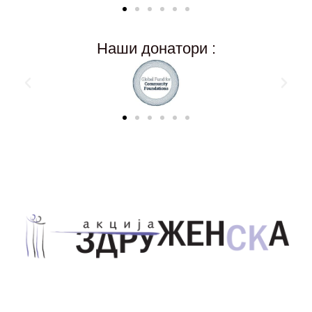
Наши донатори :
Здружение за унапредување на родовата
еднаквост Акција Здруженска – Скопје