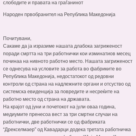
слободите и правата на граѓанинот
Народен првобранител на Република Македонија
Почитувани,
Сакаме да ја изразиме нашата длабока загриженост
поради смртта на три работнички кои изминатиов месец
починаа на нивното работно место. Нашата загриженост
се однесува на условите за работа во фабриките во
Република Македонија, недостатокот од редовни
контроли од страна на надлежните органи и отсуство од
системска евиденција за повредите и несреќите на
работно место од страна на државата.
На крајот од јуни и почетокот на јули оваа година,
медиумите пренесоа вест за три смртни случаи на
работнички, две работнички се од фабриката
“Дрекселмаер” од Кавадарци додека третата работничка