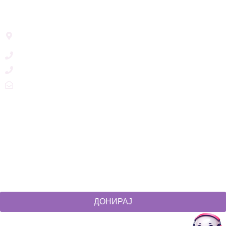
Address List
Ул. Никола Тримпаре 12-1/12,
Скопје, Р. Македонија
+389 71 245 384
+389 2 3215660
zdruzenska@t.mk
Social Networks
@akcijazdruzenska
Akcija Zdruzenska
Akcija Zdruzenska
Akcija Zdruzenska
ДОНИРАЈ