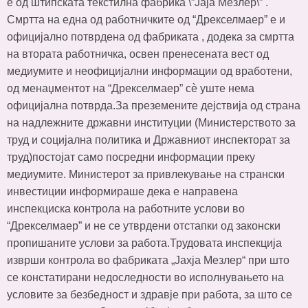
е од штипската текстилна фабрика \”Јаја Мезлер\” .
Смртта на една од работничките од “Дрекселмаер” е и
официјално потврдена од фабриката , додека за смртта
на втората работничка, освен пренесената вест од
медиумите и неофицијални информации од вработени,
од менаџментот на “Дрекселмаер” сè уште нема
официјална потврда.За преземените дејствија од страна
на надлежните државни институции (Министерството за
труд и социјална политика и Државниот инспекторат за
труд)постојат само посредни информации преку
медиумите. Министерот за привлекување на странски
инвестиции информираше дека е направена
инспекциска контрола на работните услови во
“Дрекселмаер” и не се утврдени отстапки од законски
пропишаните услови за работа.Трудовата инспекција
изврши контрола во фабриката „Јахја Мезлер“ при што
се констатирани недоследности во исполнувањето на
условите за безбедност и здравје при работа, за што се