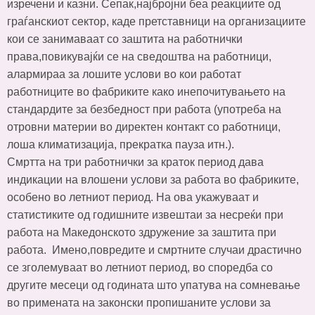
изречени и казни. Сепак,најбројни беа реакциите од
граѓанскиот сектор, каде претставници на организациите
кои се занимаваат со заштита на работнички
права,повикувајќи се на сведоштва на работници,
алармираа за лошите услови во кои работат
работниците во фабриките како инепочитувањето на
стандардите за безбедност при работа (употреба на
отровни материи во директен контакт со работници,
лоша климатизација, прекратка пауза итн.).
Смртта на три работнички за краток период дава
индикации на влошени услови за работа во фабриките,
особено во летниот период. На ова укажуваат и
статистиките од годишните извештаи за несреќи при
работа на Македонското здружение за заштита при
работа. Имено,повредите и смртните случаи драстично
се зголемуваат во летниот период, во споредба со
другите месеци од годината што упатува на сомневање
во примената на законски пропишаните услови за