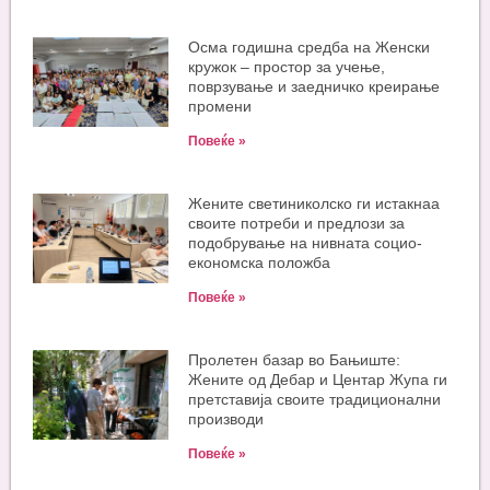
Oсма годишна средба на Женски
кружок – простор за учење,
поврзување и заедничко креирање
промени
Повеќе »
Жените светиниколско ги истакнаа
своите потреби и предлози за
подобрување на нивната социо-
економска положба
Повеќе »
Пролетен базар во Бањиште:
Жените од Дебар и Центар Жупа ги
претставија своите традиционални
производи
Повеќе »