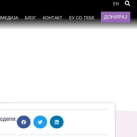
те
EN
ДОНИРАЈ
ИМЕДИЈА
БЛОГ
КОНТАКТ
ЕУ СО ТЕБЕ
одели: