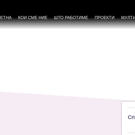
нот за еднакви можности на жените и мажи
ЧЕТНА
КОИ СМЕ НИЕ
ШТО РАБОТИМЕ
ПРОЕКТИ
МУЛТ
Сп