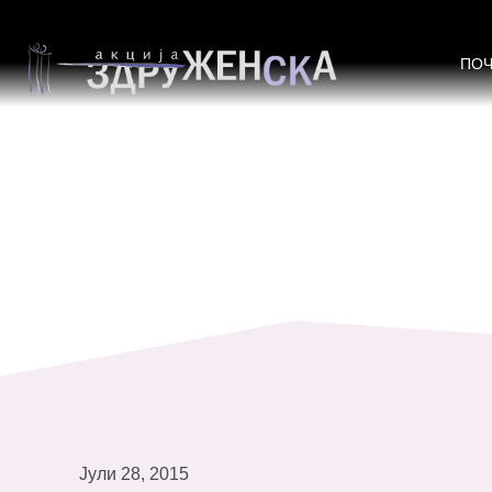
Марија Савовска зборува за Зако
ПО
Јули 28, 2015