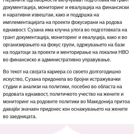
документација, мониторинг и евалуација на финансиски
и наративни извештаи, како и поддршка на
имплементацијата на проекти фокусирани на родова
еднаквост. Сузана има клучна улога во подготовката на
грант документација, мониторинг и евалуција, како и во
организирањето на фокус групи, одржувањето на бази
на податоци за проекти и менторирање на локални НВО
во финансиско и административно управување.
Во текот на својата кариера со своето долгогодишно
искуство, Сузана придонела во бројни истражувачки
студии и анализи на политики, посебно во областа на
родовата еднаквост, политичкото учество на жените и
мониторинг на родовите политики во Македонија притоа
давајќи значаен придонес кон оснажувањето на жените
во заедницата.