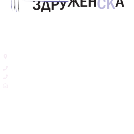
Здружение за унапредување на родовата
еднаквост Акција Здруженска – Скопје
Address List
Ул. Никола Тримпаре 12-1/12,
Скопје, Р. Македонија
+389 71 245 384
+389 2 3215660
zdruzenska@t.mk
Social Networks
@akcijazdruzenska
Akcija Zdruzenska
Akcija Zdruzenska
Akcija Zdruzenska