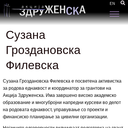
EN
Сузана
Гроздановска
Филевска
Сузана Гроздановска Филевска е посветена активистка
за родова еднаквост и координатор за грантови на
Акција Здруженска. Има завршено високо академско
образование и многубројни напредни курсеви во делот
на родовата еднаквост, управување со проекти и
финансиско планирање за цивилни организации.
Нејзините одговорности вклучуваат подготовка на грант