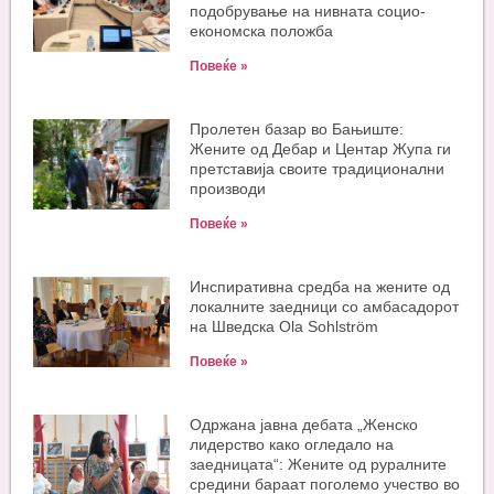
подобрување на нивната социо-
економска положба
Повеќе »
Пролетен базар во Бањиште:
Жените од Дебар и Центар Жупа ги
претставија своите традиционални
производи
Повеќе »
Инспиративна средба на жените од
локалните заедници со амбасадорот
на Шведска Ola Sohlström
Повеќе »
Одржана јавна дебата „Женско
лидерство како огледало на
заедницата“: Жените од руралните
средини бараат поголемо учество во