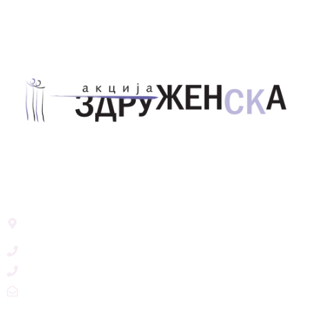
Здружение за унапредување на родовата
еднаквост Акција Здруженска – Скопје
Address List
Ул. Никола Тримпаре 12-1/12,
Скопје, Р. Македонија
+389 71 245 384
+389 2 3215660
zdruzenska@t.mk