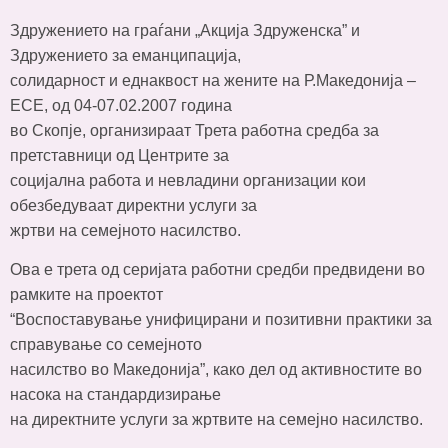
Здружението на граѓани „Акција Здруженска” и
Здружението за еманципација,
солидарност и еднаквост на жените на Р.Македонија –
ЕСЕ, од 04-07.02.2007 година
во Скопје, организираат Трета работна средба за
претставници од Центрите за
социјална работа и невладини организации кои
обезбедуваат директни услуги за
жртви на семејното насилство.
Ова е трета од серијата работни средби предвидени во
рамките на проектот
“Воспоставување унифицирани и позитивни практики за
справување со семејното
насилство во Македонија”, како дел од активностите во
насока на стандардизирање
на директните услуги за жртвите на семејно насилство.