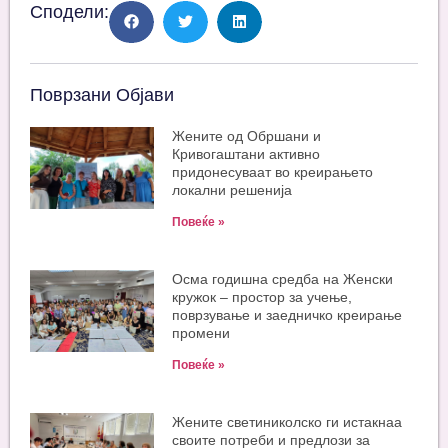
Сподели:
Поврзани Објави
Жените од Обршани и
Кривогаштани активно
придонесуваат во креирањето
локални решенија
Повеќе »
Oсма годишна средба на Женски
кружок – простор за учење,
поврзување и заедничко креирање
промени
Повеќе »
Жените светиниколско ги истакнаа
своите потреби и предлози за