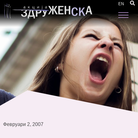
Трета работна средба – Стандардизирање
EN
на директните услуги за жртвите на семејно
насилство
Февруари 2, 2007