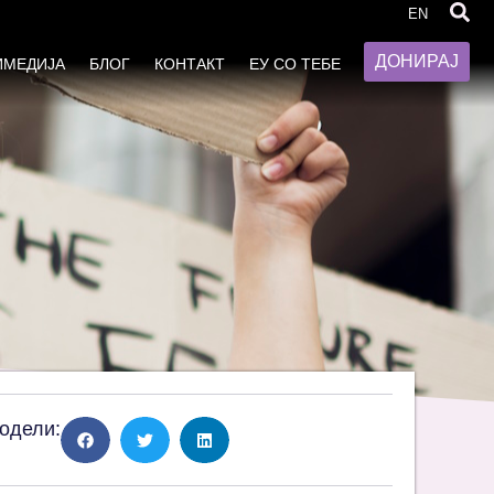
ните средини
EN
ДОНИРАЈ
ИМЕДИЈА
БЛОГ
КОНТАКТ
ЕУ СО ТЕБЕ
одели: