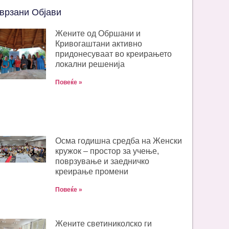
врзани Објави
Жените од Обршани и
Кривогаштани активно
придонесуваат во креирањето
локални решенија
Повеќе »
Oсма годишна средба на Женски
кружок – простор за учење,
поврзување и заедничко
креирање промени
Повеќе »
Жените светиниколско ги