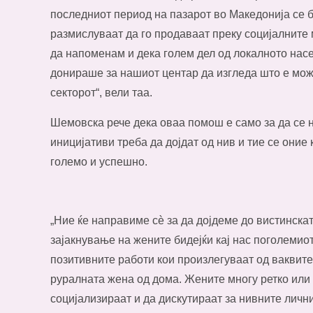
последниот период на пазарот во Македонија се б
размислуваат да го продаваат преку социјалните 
да напоменам и дека голем дел од локалното нас
донираше за нашиот центар да изгледа што е мож
секторот“, вели таа.
Шемовска рече дека оваа помош е само за да се н
иницијативи треба да дојдат од нив и тие се оние
големо и успешно.
„Ние ќе направиме сѐ за да дојдеме до вистинскат
зајакнување на жените бидејќи кај нас поголемио
позитивните работи кои произлегуваат од ваквит
руралната жена од дома. Жените многу ретко или 
социјализираат и да дискутираат за нивните личн