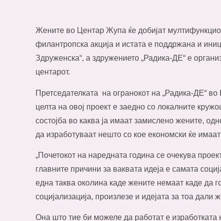
Жените во Центар Жупа ќе добијат мултифункцио
филантропска акција и истата е поддржана и иниц
Здруженска“, а здружението „Радика-ДЕ“ е органи
центарот.
Претседателката
на огранокот на „Радика-ДЕ“ в
целта на овој проект е заедно со локалните кружо
состојба во каква ја имаат замислено жените, од
да изработуваат нешто со кое економски ќе имаат
„Почетокот на наредната година се очекува проек
главните причини за ваквата идеја е самата соци
една таква околина каде жените немаат каде да го
социјализација, произлезе и идејата за тоа дали 
Она што тие би можеле да работат е изработката