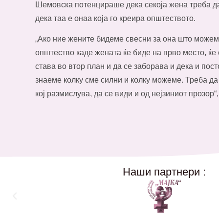
Шемовска потенцираше дека секоја жена треба да
дека таа е онаа која го креира општеството.
„Ако ние жените бидеме свесни за она што може
општество каде жената ќе биде на прво место, ќе 
става во втор план и да се заборава и дека и пос
знаеме колку сме силни и колку можеме. Треба да 
кој размислува, да се види и од нејзиниот прозор
Наши партнери :