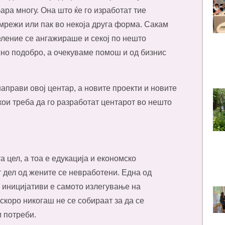
ара многу. Она што ќе го изработат тие
мрежи или пак во некоја друга форма. Сакам
еление се ангажираше и секој по нешто
но подобро, а очекуваме помош и од бизнис
аправи овој центар, а новите проекти и новите
 кои треба да го разработат центарот во нешто
а цел, а тоа е едукација и економско
т дел од жените се невработени. Една од
е иницијативи е самото излегување на
скоро никогаш не се собираат за да се
и потреби.