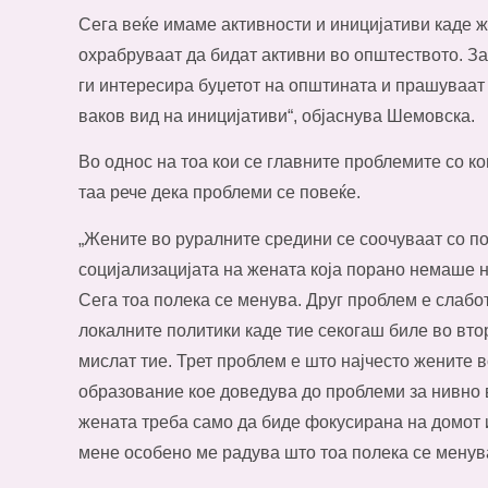
Сега веќе имаме активности и иницијативи каде ж
охрабруваат да бидат активни во општеството. За
ги интересира буџетот на општината и прашуваат 
ваков вид на иницијативи“, објаснува Шемовска.
Во однос на тоа кои се главните проблемите со к
таа рече дека проблеми се повеќе.
„Жените во руралните средини се соочуваат со по
социјализацијата на жената која порано немаше н
Сега тоа полека се менува. Друг проблем е слабо
локалните политики каде тие секогаш биле во втор
мислат тие. Трет проблем е што најчесто жените 
образование кое доведува до проблеми за нивно 
жената треба само да биде фокусирана на домот и
мене особено ме радува што тоа полека се менува