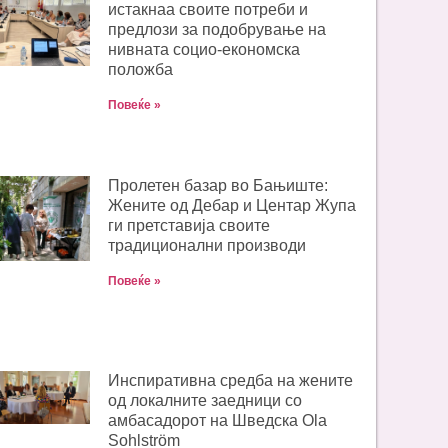
истакнаа своите потреби и
предлози за подобрување на
нивната социо-економска
положба
Повеќе »
Пролетен базар во Бањиште:
Жените од Дебар и Центар Жупа
ги претставија своите
традиционални производи
Повеќе »
Инспиративна средба на жените
од локалните заедници со
амбасадорот на Шведска Ola
Sohlström