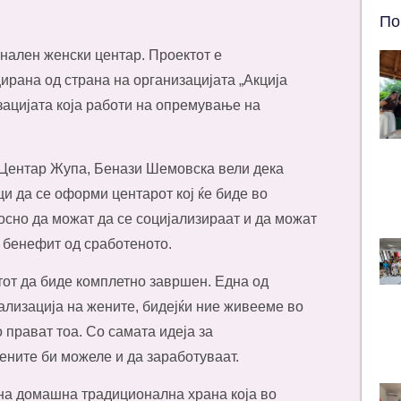
По
нален женски центар. Проектот е
ирана од страна на организацијата „Акција
зацијата која работи на опремување на
о Центар Жупа, Бенази Шемовска вели дека
ци да се оформи центарот кој ќе биде во
носно да можат да се социјализираат и да можат
 бенефит од сработеното.
тот да биде комплетно завршен. Една од
јализација на жените, бидејќи ние живееме во
 прават тоа. Со самата идеја за
жените би можеле и да заработуваат.
 на домашна традиционална храна која во