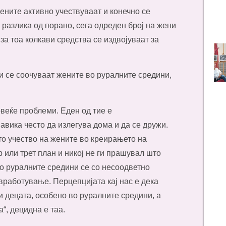
ените активно учествуваат и конечно се
 разлика од порано, сега одреден број на жени
за тоа колкави средства се издвојуваат за
ои се соочуваат жените во руралните средини,
веќе проблеми. Еден од тие е
авика често да излегува дома и да се дружи.
то учество на жените во креирањето на
 или трет план и никој не ги прашувал што
во руралните средини се со несоодветно
вработување. Перцепцијата кај нас е дека
 децата, особено во руралните средини, а
“, децидна е таа.