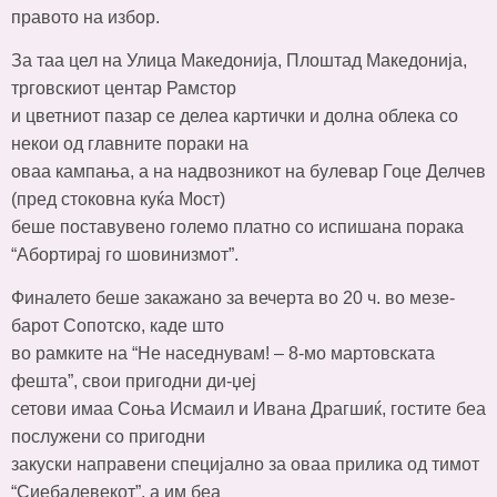
правото на избор.
За таа цел на Улица Македонија, Плоштад Македонија,
трговскиот центар Рамстор
и цветниот пазар се делеа картички и долнa облека со
некои од главните пораки на
оваа кампања, а на надвозникот на булевар Гоце Делчев
(пред стоковна куќа Мост)
беше поставувено големо платно со испишана порака
“Абортирај го шовинизмот”.
Финалето беше закажано за вечерта во 20 ч. во мезе-
барот Сопотско, каде што
во рамките на “Не наседнувам! – 8-мо мартовската
фешта”, свои пригодни ди-џеј
сетови имаа Соња Исмаил и Ивана Драгшиќ, гостите беа
послужени со пригодни
закуски направени специјално за оваа прилика од тимот
“Сиебалевекот”, а им беа