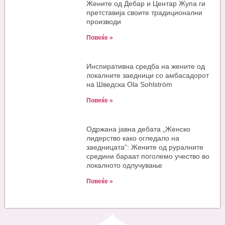
Жените од Дебар и Центар Жупа ги
претставија своите традиционални
производи
Повеќе »
Инспиративна средба на жените од
локалните заедници со амбасадорот
на Шведска Ola Sohlström
Повеќе »
Одржана јавна дебата „Женско
лидерство како огледало на
заедницата“: Жените од руралните
средини бараат поголемо учество во
локалното одлучување
Повеќе »