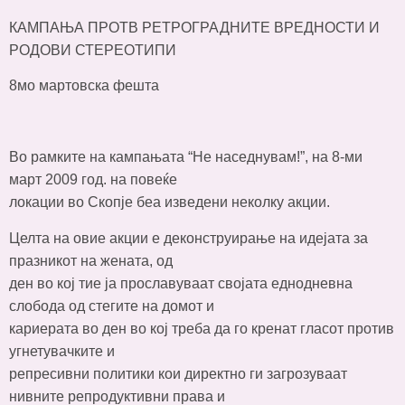
КАМПАЊА ПРОТВ РЕТРОГРАДНИТЕ ВРЕДНОСТИ И
РОДОВИ СТЕРЕОТИПИ
8мо мартовска фешта
Во рамките на кампањата “Не наседнувам!”, на 8-ми
март 2009 год. на повеќе
локации во Скопје беа изведени неколку акции.
Целта на овие акции е деконструирање на идејата за
празникот на жената, од
ден во кој тие ја прославуваат својата еднодневна
слобода од стегите на домот и
кариерата во ден во кој треба да го кренат гласот против
угнетувачките и
репресивни политики кои директно ги загрозуваат
нивните репродуктивни права и