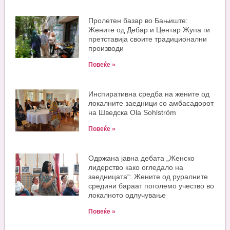
Пролетен базар во Бањиште:
Жените од Дебар и Центар Жупа ги
претставија своите традиционални
производи
Повеќе »
Инспиративна средба на жените од
локалните заедници со амбасадорот
на Шведска Ola Sohlström
Повеќе »
Одржана јавна дебата „Женско
лидерство како огледало на
заедницата“: Жените од руралните
средини бараат поголемо учество во
локалното одлучување
Повеќе »