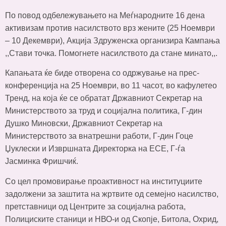
По повод одбележувањето на Меѓнародните 16 дена
активизам против насилството врз жените (25 Ноември
– 10 Декември), Акција Здруженска организира Кампања
,,Стави точка. Помогнете насилството да стане минато,,.
Капањата ќе биде отворена со одржување на прес-
конференција на 25 Ноември, во 11 часот, во кафулетео
Тренд, на која ќе се обратат Државниот Секретар на
Министерството за труд и социјална политика, Г-дин
Душко Миновски, Државниот Секретар на
Министерството за внатрешни работи, Г-дин Гоце
Џуклески и Извршната Директорка на ЕСЕ, Г-ѓа
Јасминка Фришчиќ.
Со цел промовирање проактивност на институциите
задолжени за заштита на жртвите од семејно насилство,
претставници од Центрите за социјална работа,
Полициските станици и НВО-и од Скопје, Битола, Охрид,