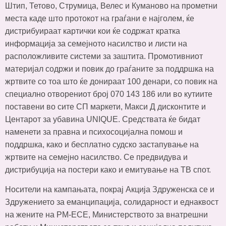
Штип, Тетово, Струмица, Велес и Куманово на прометни
места каде што протокот на граѓани е најголем, ќе
дистрибуираат картички кои ќе содржат кратка
информација за семејното насилство и листи на
расположливите системи за заштита. Промотивниот
материјал содржи и повик до граѓаните за поддршка на
жртвите со тоа што ќе донираат 100 денари, со повик на
специално отворениот број 070 143 186 или во кутиите
поставени во сите СП маркети, Макси Д дисконтите и
Центарот за убавина UNIQUE. Средствата ќе бидат
наменети за правна и психосоцијална помош и
поддршка, како и бесплатно судско застапување на
жртвите на семејно насилство. Се предвидува и
дистрибуција на постери како и емитување на ТВ спот.
Носители на кампањата, покрај Акција Здруженска се и
Здружението за еманципација, солидарност и еднаквост
на жените на РМ-ЕСЕ, Министерството за внатрешни