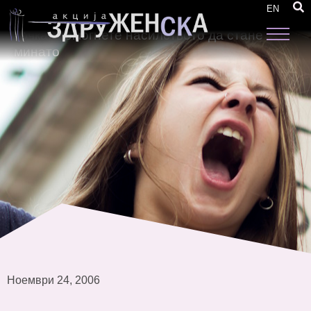
Меѓународни 16 дена активизам против
EN
насилството врз жените-Кампања Стави
точка. Помогнете насилството да стане
минато
Ноември 24, 2006