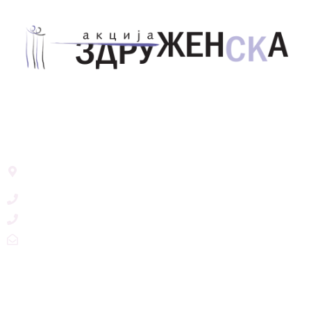
Здружение за унапредување на родовата
еднаквост Акција Здруженска – Скопје
Address List
Ул. Никола Тримпаре 12-1/12,
Скопје, Р. Македонија
+389 71 245 384
+389 2 3215660
zdruzenska@t.mk
Social Networks
@akcijazdruzenska
Akcija Zdruzenska