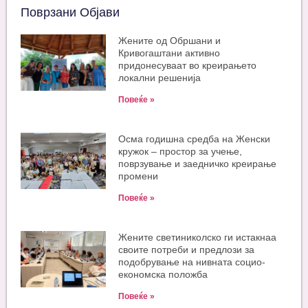
Поврзани Објави
Жените од Обршани и
Кривогаштани активно
придонесуваат во креирањето
локални решенија
Повеќе »
Oсма годишна средба на Женски
кружок – простор за учење,
поврзување и заедничко креирање
промени
Повеќе »
Жените светиниколско ги истакнаа
своите потреби и предлози за
подобрување на нивната социо-
економска положба
Повеќе »