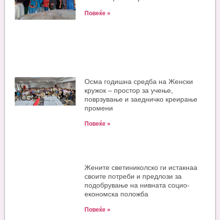
Повеќе »
Oсма годишна средба на Женски
кружок – простор за учење,
поврзување и заедничко креирање
промени
Повеќе »
Жените светиниколско ги истакнаа
своите потреби и предлози за
подобрување на нивната социо-
економска положба
Повеќе »