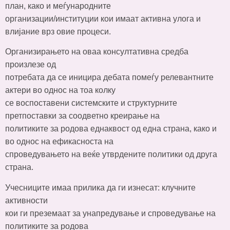
план, како и меѓународните
организации/институции кои имаат активна улога и
влијание врз овие процеси.
Организирањето на оваа консултативна средба
произлезе од
потребата да се иницира дебата помеѓу релевантните
актери во однос на тоа колку
се воспоставени системските и структурните
претпоставки за соодветно креирање на
политиките за родова еднаквост од една страна, како и
во однос на ефикасноста на
спроведувањето на веќе утврдените политики од друга
страна.
Учесниците имаа прилика да ги изнесат: клучните
активности
кои ги преземаат за унапредување и спроведување на
политиките за родова