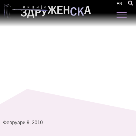
Консултативна средба „Како до
EN
поефективни политики за родова еднаквост
“.
Февруари 9, 2010