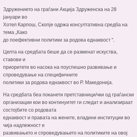
Здружението на граѓани Акција Здруженска на 28
јануари во
Хотел Карпош, Скопје одржа консултативна средба на
тема „Како
до поефективни политики за родова еднаквост “.
Целта на средбата беше да се разменат искуства,
ставови и
приоритети во насока на поуспешно развивање и
спроведување на специфичните
политики за родова еднаквост во Р. Македонија.
На средбата беа поканети претставници/чки од граѓански
организации кои во континуитет ги следат и анализираат
состојбите со родовата
еднаквост и правата на жените, владини институции во
чија надлежност е
развивањето и спроведувањето на политиките на овој