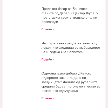
Пролетен базар во Бањиште:
Жените од Дебар и Центар Жупа ги
претставија своите традиционални
производи
Повеќе »
Инспиративна средба на жените од
локалните заедници со амбасадорот
на Шведска Ola Sohlström
Повеќе »
Одржана јавна дебата „Женско
лидерство како огледало на
заедницата“: Жените од руралните
средини бараат поголемо учество во
локалното одлучување
Повеќе »