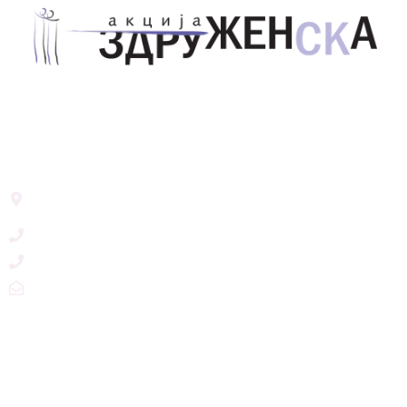
Здружение за унапредување на родовата
еднаквост Акција Здруженска – Скопје
Address List
Ул. Никола Тримпаре 12-1/12,
Скопје, Р. Македонија
+389 71 245 384
+389 2 3215660
zdruzenska@t.mk
Social Networks
@akcijazdruzenska
Akcija Zdruzenska
Akcija Zdruzenska