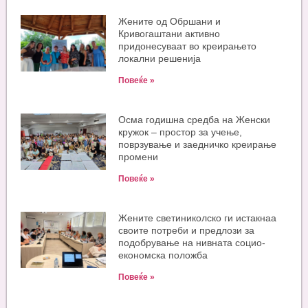
Жените од Обршани и
Кривогаштани активно
придонесуваат во креирањето
локални решенија
Повеќе »
Oсма годишна средба на Женски
кружок – простор за учење,
поврзување и заедничко креирање
промени
Повеќе »
Жените светиниколско ги истакнаа
своите потреби и предлози за
подобрување на нивната социо-
економска положба
Повеќе »