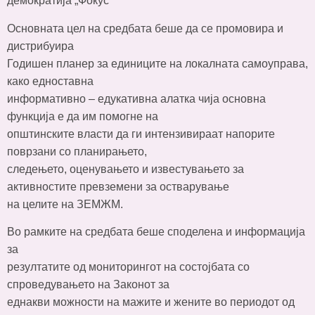
демократија „Фокус“
Основната цел на средбата беше да се промовира и
дистрибуира
Годишен планер за единицитe на локалната самоуправа,
како едноставна
информативно – едукативна алатка чија основна
функција е да им помогне на
општинските власти да ги интензивираат напорите
поврзани со планирањето,
следењето, оценувањето и известувањето за
активностите превземени за остварување
на целите на ЗЕМЖМ.
Во рамките на средбата беше споделена и информација
за
резултатите од мониторингот на состојбата со
спроведувањето на Законот за
еднакви можности на мажите и жените во периодот од