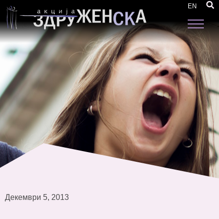
Кон поефикасно спроведување на Законот
EN
за еднакви можности на жените и мажите во
ЕЛС
Декември 5, 2013