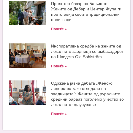
Пролетен базар во Бањиште:
Жените од Дебар и Центар Жупа ги
претставија своите традиционални
производи
Повеќе »
Инспиративна средба на жените од
локалните заедници со амбасадорот
на Шведска Ola Sohlström
Повеќе »
Одржана јавна дебата „Женско
лидерство како огледало на
заедницата“: Жените од руралните
средини бараат поголемо учество во
локалното одлучување
Повеќе »