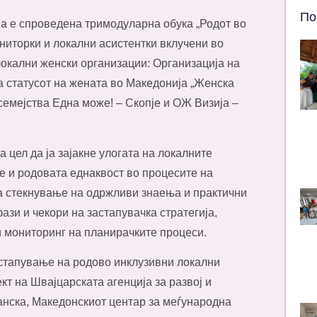
По
на е спроведена тримодуларна обука „Родот во
ниторки и локални асистентки вклучени во
локални женски организации: Организација на
а статусот на жената во Македонија „Женска
семејства Една може! – Скопје и ОЖ Визија –
 цел да ја зајакне улогата на локалните
е и родовата еднаквост во процесите на
 стекнување на одржливи знаења и практични
ази и чекори на застапувачка стратегија,
и мониторинг на планирачките процеси.
астапување на родово инклузивни локални
кт на Швајцарската агенција за развој и
анска, Македонскиот центар за меѓународна