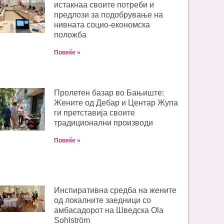
истакнаа своите потреби и
предлози за подобрување на
нивната социо-економска
положба
Повеќе »
Пролетен базар во Бањиште:
Жените од Дебар и Центар Жупа
ги претставија своите
традиционални производи
Повеќе »
Инспиративна средба на жените
од локалните заедници со
амбасадорот на Шведска Ola
Sohlström