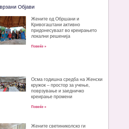
врзани Објави
Жените од Обршани и
Кривогаштани активно
придонесуваат во креирањето
локални решенија
Повеќе »
Oсма годишна средба на Женски
кружок – простор за учење,
поврзување и заедничко
креирање промени
Повеќе »
Жените светиниколско ги