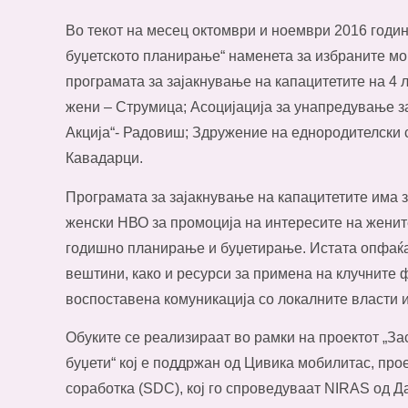
Во текот на месец октомври и ноември 2016 годи
буџетското планирање“ наменета за избраните мо
програмата за зајакнување на капацитетите на 4 
жени – Струмица; Асоцијација за унапредување з
Акција“- Радовиш; Здружение на еднородителски 
Кавадарци.
Програмата за зајакнување на капацитетите има за
женски НВО за промоција на интересите на женит
годишно планирање и буџетирање. Истата опфаќа
вештини, како и ресурси за примена на клучните ф
воспоставена комуникација со локалните власти 
Обуките се реализираат во рамки на проектот „З
буџети“ кој е поддржан од Цивика мобилитас, прое
соработка (SDC), кој го спроведуваат NIRAS од Д