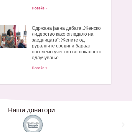
Повеќе »
Одржана јавна дебата „Женско
лидерство како огледало на
заедницата“: Жените од
руралните средини бараат
поголемо учество во локалното
одлучување
Повеќе »
Наши донатори :