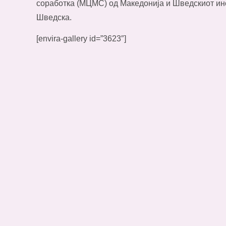
соработка (МЦМС) од Македонија и Шведскиот инс
Шведска.
[envira-gallery id=”3623″]