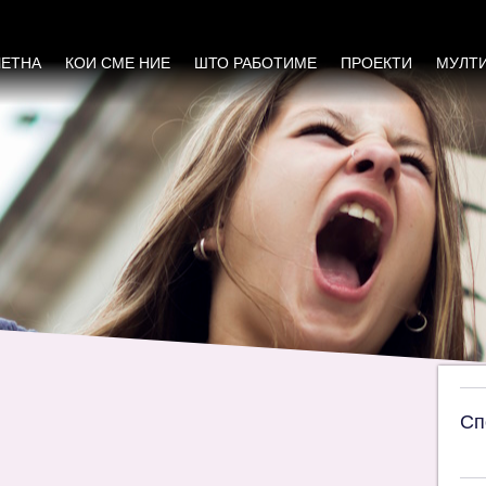
на тема „Родот во буџетското планирање”
ЧЕТНА
КОИ СМЕ НИЕ
ШТО РАБОТИМЕ
ПРОЕКТИ
МУЛТ
Сп