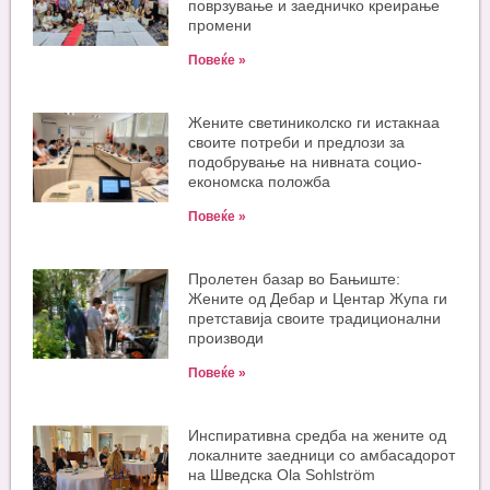
поврзување и заедничко креирање
промени
Повеќе »
Жените светиниколско ги истакнаа
своите потреби и предлози за
подобрување на нивната социо-
економска положба
Повеќе »
Пролетен базар во Бањиште:
Жените од Дебар и Центар Жупа ги
претставија своите традиционални
производи
Повеќе »
Инспиративна средба на жените од
локалните заедници со амбасадорот
на Шведска Ola Sohlström