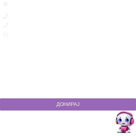
Ул. Никола Тримпаре 12-1/12,
Скопје, Р. Македонија
+389 71 245 384
+389 2 3215660
zdruzenska@t.mk
Social Networks
@akcijazdruzenska
Akcija Zdruzenska
Akcija Zdruzenska
Akcija Zdruzenska
ДОНИРАЈ