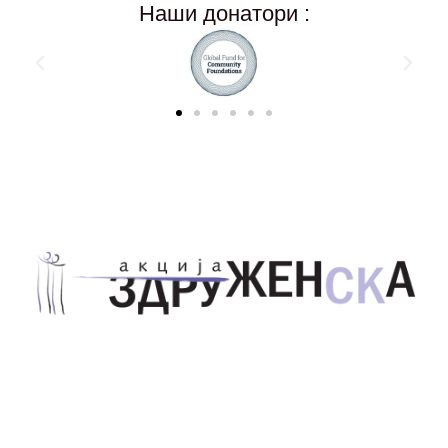
Наши донатори :
Здружение за унапредување на родовата
еднаквост Акција Здруженска – Скопје
Address List