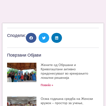
Сподели:
Поврзани Објави
Жените од Обршани и
Кривогаштани активно
придонесуваат во креирањето
локални решенија
Повеќе »
Oсма годишна средба на Женски
кружок – простор за учење,