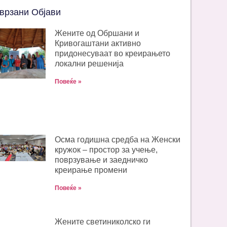
врзани Објави
Жените од Обршани и
Кривогаштани активно
придонесуваат во креирањето
локални решенија
Повеќе »
Oсма годишна средба на Женски
кружок – простор за учење,
поврзување и заедничко
креирање промени
Повеќе »
Жените светиниколско ги