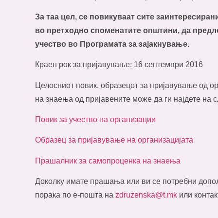
За таа цел, се повикуваат сите заинтересиран
во претходно споменатите општини, да предло
учество во Програмата за зајакнување.
Краен рок за пријавување: 16 септември 2016
Целосниот повик, образецот за пријавување од о
на знаења од пријавените може да ги најдете на 
Повик за учество на организации
Образец за пријавување на организацијата
Прашалник за самопроценка на знаења
Доколку имате прашања или ви се потребни допо
порака по е-пошта на
zdruzenska@t.mk
или контак