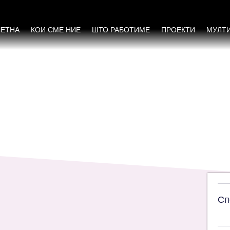
нски организации во реализација на Прог
ктот „Застапување на родово инклузивни ло
ЧЕТНА
КОИ СМЕ НИЕ
ШТО РАБОТИМЕ
ПРОЕКТИ
МУЛТ
Сп