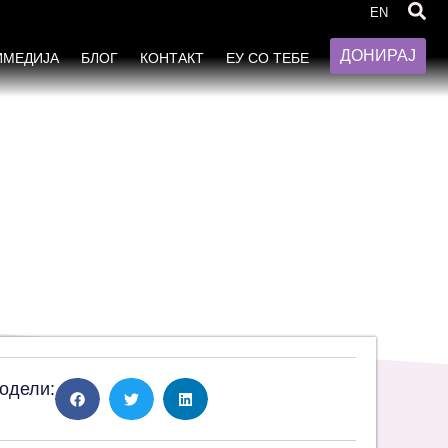
рама за зајакнување на
EN
кални буџети“
ДОНИРАЈ
ИМЕДИЈА
БЛОГ
КОНТАКТ
ЕУ СО ТЕБЕ
одели: