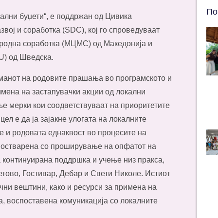
По
ални буџети“, е поддржан од Цивика
звој и соработка (SDC), кој го спроведуваат
ародна соработка (МЦМС) од Македонија и
U) од Шведска.
тманот на родовите прашања во програмското и
имена на застапувачки акции од локални
е мерки кои соодветствуваат на приоритетите
ел е да ја зајакне улогата на локалните
е и родовата еднаквост во процесите на
 остварена со проширување на опфатот на
 континуирана поддршка и учење низ пракса,
тово, Гостивар, Дебар и Свети Николе. Истиот
ни вештини, како и ресурси за примена на
ја, воспоставена комуникација со локалните