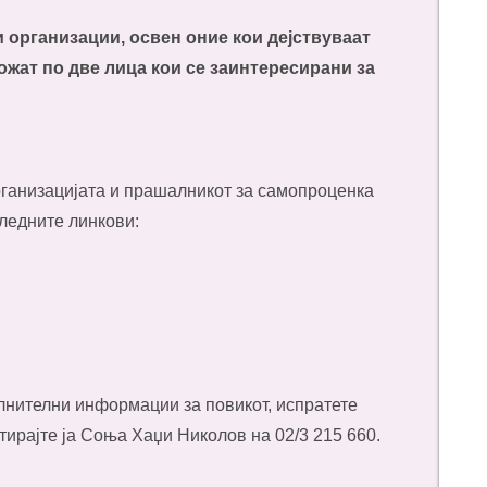
и организации, освен оние кои дејствуваат
жат по две лица кои се заинтересирани за
рганизацијата и прашалникот за самопроценка
следните линкови:
лнителни информации за повикот, испратете
тирајте ја Соња Хаџи Николов на 02/3 215 660.