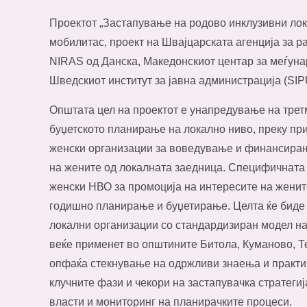
Проектот „Застапување на родово инклузивни лок
мобилитас, проект на Швајцарската агенција за ра
NIRAS од Данска, Македонскиот центар за меѓун
Шведскиот институт за јавна администрација (SIP
Општата цел на проектот е унапредување на тре
буџетското планирање на локално ниво, преку пр
женски организации за воведување и финансирањ
на жените од локалната заедница. Специфичната ц
женски НВО за промоција на интересите на женит
годишно планирање и буџетирање. Целта ќе биде
локални организации со стандардизиран модел на
веќе применет во општините Битола, Куманово, Те
опфаќа стекнување на одржливи знаења и практич
клучните фази и чекори на застапувачка стратеги
власти и мониторинг на планирачките процеси.