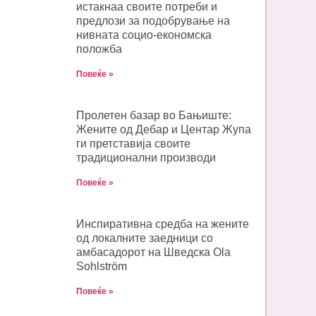
истакнаа своите потреби и
предлози за подобрување на
нивната социо-економска
положба
Повеќе »
Пролетен базар во Бањиште:
Жените од Дебар и Центар Жупа
ги претставија своите
традиционални производи
Повеќе »
Инспиративна средба на жените
од локалните заедници со
амбасадорот на Шведска Ola
Sohlström
Повеќе »