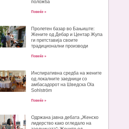
положба
Повеќе »
Пролетен базар во Бањиште:
Жените од Дебар и Центар Жупа
ги претставија своите
традиционални производи
Повеќе »
Инспиративна средба на жените
од локалните заедници со
амбасадорот на Шведска Ola
Sohlström
Повеќе »
Одржана јавна дебата „Женско
лидерство како огледало на
заедницата“: Жените од