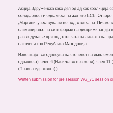
Акција Здруженска како дел од ад хок коалиција 
солидарност и еднаквост на жените-ЕСЕ, Отворе
„Маргини, учествуваше во подготовка на Писмени
елиминирање на сите форми на дискриминација в
разгледување при подготовката на листата на п
насочени кон Република Македонија.
Извештајот се однесува на степенот на имплемен
еднаквост); член 6 (Насилство врз жени); член 11
(Правна еднаквост).)
Written submission for pre session WG_71 sessio