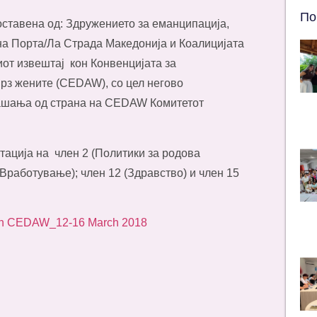
По
составена од: Здружението за еманципација,
на Порта/Ла Страда Македонија и Коалицијата
от извештај кон Конвенцијата за
рз жените (CEDAW), со цел негово
рашања од страна на CEDAW Комитетот
тација на член 2 (Политики за родова
 (Вработување); член 12 (Здравство) и член 15
n on CEDAW_12-16 March 2018