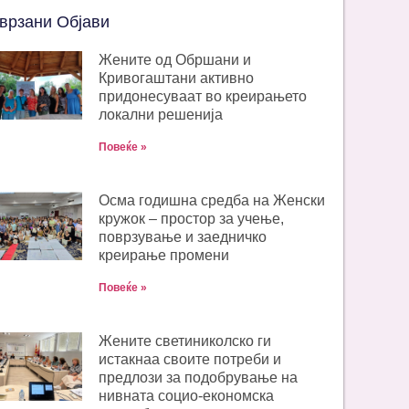
врзани Објави
Жените од Обршани и
Кривогаштани активно
придонесуваат во креирањето
локални решенија
Повеќе »
Oсма годишна средба на Женски
кружок – простор за учење,
поврзување и заедничко
креирање промени
Повеќе »
Жените светиниколско ги
истакнаа своите потреби и
предлози за подобрување на
нивната социо-економска