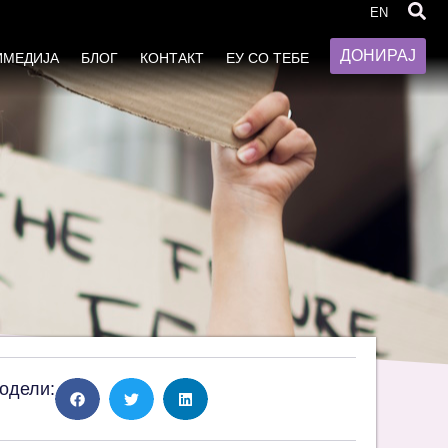
ја врз жените (CEDAW)
EN
ДОНИРАЈ
ИМЕДИЈА
БЛОГ
КОНТАКТ
ЕУ СО ТЕБЕ
одели: