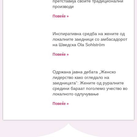
претставија своите традиционални
производи
Повеќе »
Инспиративна средба на жените од
локалните заедници со амбасадорот
на Шведска Ola Sohlström
Повеќе »
Одржана јавна дебата „Женско
лидерство како огледало на
заедницата“: Жените од руралните
средини бараат поголемо учество во
локалното одлучување
Повеќе »