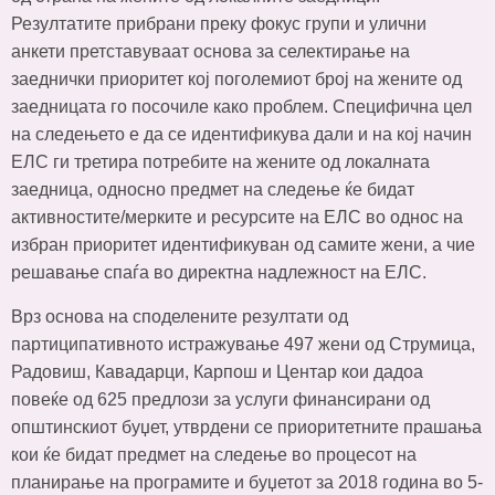
Резултатите прибрани преку фокус групи и улични
анкети претставуваат основа за селектирање на
заеднички приоритет кој поголемиот број на жените од
заедницата го посочиле како проблем. Специфична цел
на следењето е да се идентификува дали и на кој начин
ЕЛС ги третира потребите на жените од локалната
заедница, односно предмет на следење ќе бидат
активностите/мерките и ресурсите на ЕЛС во однос на
избран приоритет идентификуван од самите жени, а чие
решавање спаѓа во директна надлежност на ЕЛС.
Врз основа на споделените резултати од
партиципативното истражување 497 жени од Струмица,
Радовиш, Кавадарци, Карпош и Центар кои дадоа
повеќе од 625 предлози за услуги финансирани од
општинскиот буџет, утврдени се приоритетните прашања
кои ќе бидат предмет на следење во процесот на
планирање на програмите и буџетот за 2018 година во 5-