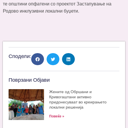
те општини опфатени со проектот Застапување на
Родово инклузивни локални буџети.
Сподели:
Поврзани Објави
Жените од Обршани и
Кривогаштани активно
придонесуваат во креирањето
локални решенија
Повеќе »