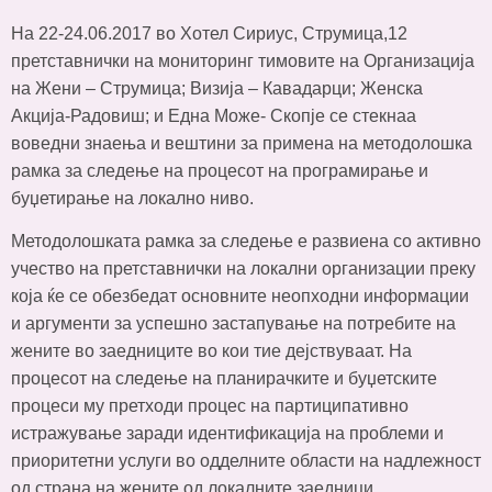
На 22-24.06.2017 во Хотел Сириус, Струмица,12
претставнички на мониторинг тимовите на Организација
на Жени – Струмица; Визија – Кавадарци; Женска
Акција-Радовиш; и Една Може- Скопје се стекнаа
воведни знаења и вештини за примена на методолошка
рамка за следење на процесот на програмирање и
буџетирање на локално ниво.
Методолошката рамка за следење е развиена со активно
учество на претставнички на локални организации преку
која ќе се обезбедат основните неопходни информации
и аргументи за успешно застапување на потребите на
жените во заедниците во кои тие дејствуваат. На
процесот на следење на планирачките и буџетските
процеси му претходи процес на партиципативно
истражување заради идентификација на проблеми и
приоритетни услуги во одделните области на надлежност
од страна на жените од локалните заедници.