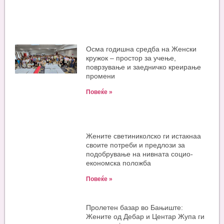
Oсма годишна средба на Женски
кружок – простор за учење,
поврзување и заедничко креирање
промени
Повеќе »
Жените светиниколско ги истакнаа
своите потреби и предлози за
подобрување на нивната социо-
економска положба
Повеќе »
Пролетен базар во Бањиште:
Жените од Дебар и Центар Жупа ги