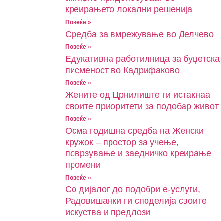
креирањето локални решенија
Повеќе »
Средба за вмрежување во Делчево
Повеќе »
Едукативна работилница за буџетска
писменост во Кадрифаково
Повеќе »
Жените од Црнилиште ги истакнаа
своите приоритети за подобар живот
Повеќе »
Oсма годишна средба на Женски
кружок – простор за учење,
поврзување и заедничко креирање
промени
Повеќе »
Со дијалог до подобри е-услуги,
Радовишанки ги споделија своите
искуства и предлози