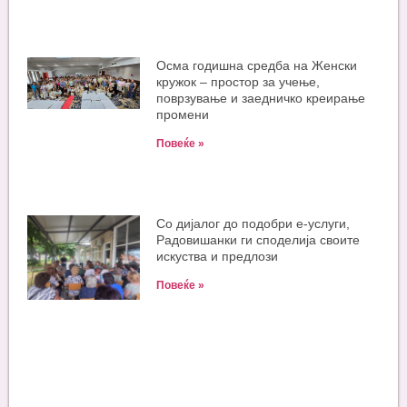
Oсма годишна средба на Женски
кружок – простор за учење,
поврзување и заедничко креирање
промени
Повеќе »
Со дијалог до подобри е-услуги,
Радовишанки ги споделија своите
искуства и предлози
Повеќе »