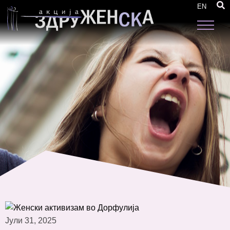
Во Дорфулија претставени можностите за
EN
поддршка на жените
Јули 31, 2025