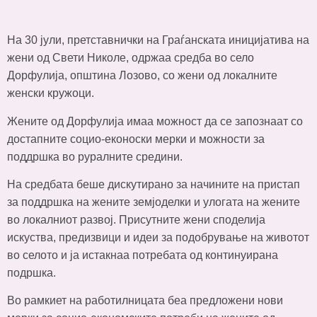
На 30 јули, претставнички на Граѓанската иницијатива на
жени од Свети Николе, одржаа средба во село
Дорфулија, општина Лозово, со жени од локалните
женски кружоци.
Жените од Дорфулија имаа можност да се запознаат со
достапните социо-еконоски мерки и можности за
поддршка во руралните средини.
На средбата беше дискутирано за начините на пристап
за поддршка на жените земјоделки и улогата на жените
во локалниот развој. Присутните жени споделија
искуства, предизвици и идеи за подобрување на животот
во селото и ја истакнаа потребата од континуирана
подршка.
Во рамкиет на работилницата беа предложени нови