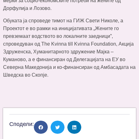
мерки за социо-економските потреби на жените од
Дорфулија и Лозово.
Обуката ја спроведе тимот на ГИЖ Свети Николе, а
Проектот е во рамки на иницијативата „Жените го
превземаат водството во локалните заедници”,
спроведуван од The Kvinna till Kvinna Foundation, Акција
Здруженска, Хуманитарното здружение Мајка –
Куманово, а е финансиран од Делегацијата на ЕУ во
Северна Македонија и ко-финансиран од Амбасадата на
Шведска во Скопје.
Сподели: