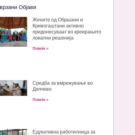
врзани Објави
Жените од Обршани и
Кривогаштани активно
придонесуваат во креирањето
локални решенија
Повеќе »
Средба за вмрежување во
Делчево
Повеќе »
Едукативна работилница за