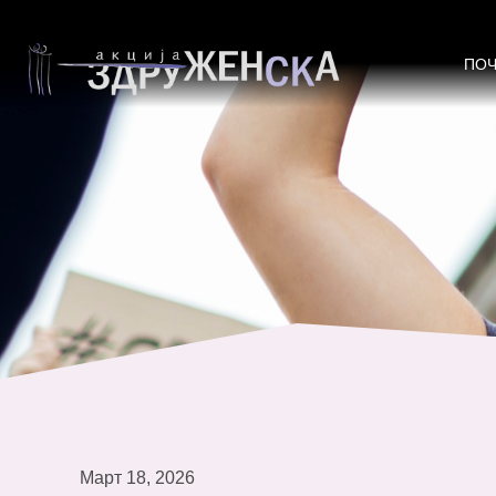
„Цветен круг“ – женски базар што
ПО
Март 18, 2026