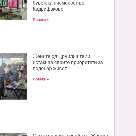
буџетска писменост во
Кадрифаково
Повеќе »
Жените од Црнилиште ги
истакнаа своите приоритети за
подобар живот
Повеќе »
Oсма годишна средба на Женски