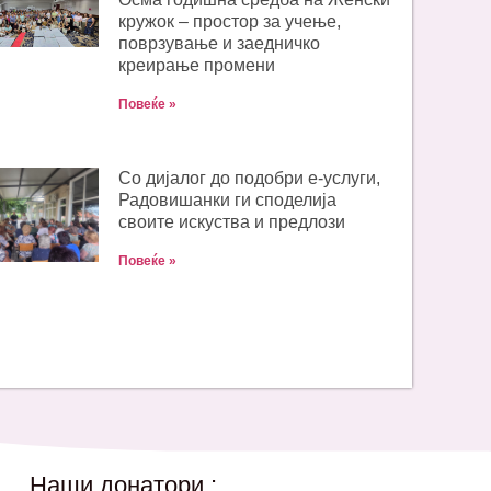
кружок – простор за учење,
поврзување и заедничко
креирање промени
Повеќе »
Со дијалог до подобри е-услуги,
Радовишанки ги споделија
своите искуства и предлози
Повеќе »
Наши донатори :