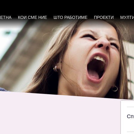
 ја слави креативноста и силата на рурални
ЧЕТНА
КОИ СМЕ НИЕ
ШТО РАБОТИМЕ
ПРОЕКТИ
МУЛТ
Сп