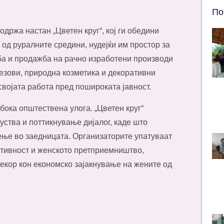
По
држа настан „Цветен круг“, кој ги обедини
 од руралните средини, нудејќи им простор за
ба и продажба на рачно изработени производи
везови, природна козметика и декоративни
својата работа пред пошироката јавност.
бока општествена улога. „Цветен круг“
уства и поттикнување дијалог, каде што
ење во заедницата. Организаторите упатуваат
ативност и женското претприемништво,
чекор кон економско зајакнување на жените од