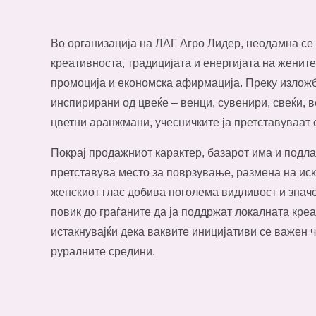
Во организација на ЛАГ Агро Лидер, неодамна се о
креативноста, традицијата и енергијата на жените
промоција и економска афирмација. Преку излож
инспирирани од цвеќе – венци, сувенири, свеќи, 
цветни аранжмани, учесничките ја претставуваат 
Покрај продажниот карактер, базарот има и подла
претставува место за поврзување, размена на иск
женскиот глас добива поголема видливост и знач
повик до граѓаните да ја поддржат локалната кре
истакнувајќи дека ваквите иницијативи се важен 
руралните средини.