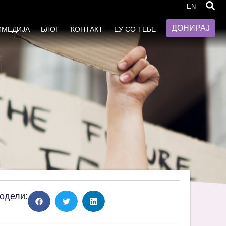
те жени
EN
ДОНИРАЈ
ИМЕДИЈА
БЛОГ
КОНТАКТ
ЕУ СО ТЕБЕ
одели: