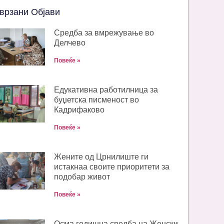
врзани Објави
Средба за вмрежување во
Делчево
Повеќе »
Едукативна работилница за
буџетска писменост во
Кадрифаково
Повеќе »
Жените од Црнилиште ги
истакнаа своите приоритети за
подобар живот
Повеќе »
Oсма годишна средба на Женски