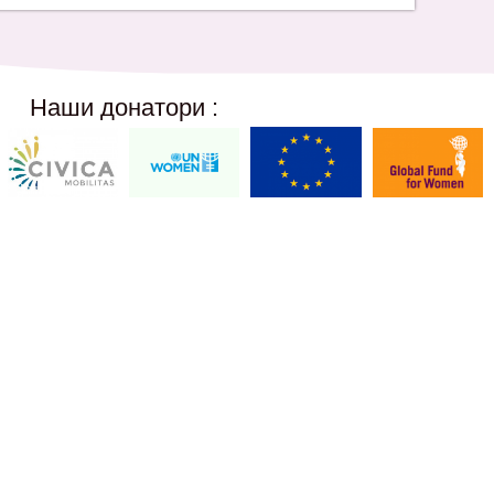
Наши донатори :
Social Networks
12,
@akcijazdruzenska
Akcija Zdruzenska
Akcija Zdruzenska