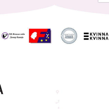
Address List
Ул. Никола Тримпаре 12-1/
Скопје, Р. Македонија
т
+389 71 245 384
+389 2 3215660