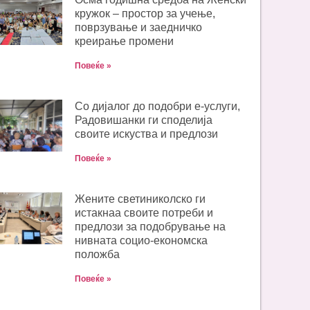
кружок – простор за учење,
поврзување и заедничко
креирање промени
Повеќе »
Со дијалог до подобри е-услуги,
Радовишанки ги споделија
своите искуства и предлози
Повеќе »
Жените светиниколско ги
истакнаа своите потреби и
предлози за подобрување на
нивната социо-економска
положба
Повеќе »