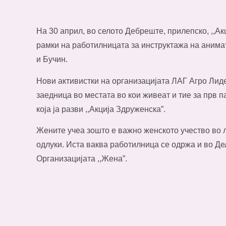
На 30 април, во селото Дебреште, прилепско, ,,А
рамки на работилницата за инструктажа на анима
и Бучин.
Нови активистки на организацијата ЛАГ Агро Лид
заедница во местата во кои живеат и тие за прв п
која ја разви ,,Акција Здруженска”.
Жените учеа зошто е важно женското учество во
одлуки. Иста ваква работилница се одржа и во Де
Организацијата ,,Жена”.