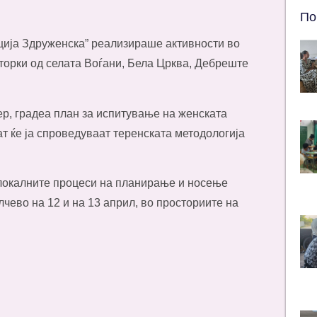
По
кција Здруженска” реализираше активности во
торки од селата Воѓани, Бела Црква, Дебреште
ер, градеа план за испитување на женската
ат ќе ја спроведуваат теренската методологија
 локалните процеси на планирање и носење
лчево на 12 и на 13 април, во просториите на