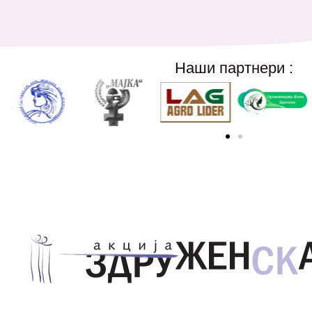
Наши партнери :
Здружение за унапредување на родовата еднаквос
Акција Здруженска – Скопје