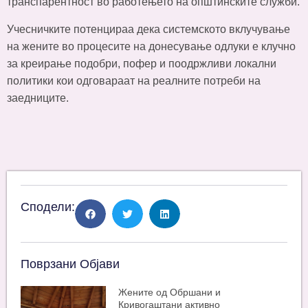
транспарентност во работењето на општинските служби.
Учесничките потенцираа дека системското вклучување
на жените во процесите на донесување одлуки е клучно
за креирање подобри, пофер и поодржливи локални
политики кои одговараат на реалните потреби на
заедниците.
Сподели:
Поврзани Објави
Жените од Обршани и
Кривогаштани активно