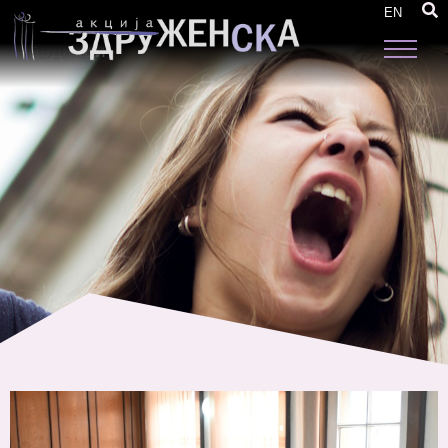
Пред општинските власти презентирани
EN
приоритетните проблеми во 8 кумановски
заедници