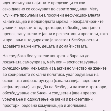
идентификуваа најитните предизвици со кои
секојдневно се соочуваат во своите заедници. Меѓу
клучните проблеми беа посочени нефункционалната
канализација и водоводната мрежа, неасфалтираните
улици и недостигот од тротоари, небезбедниот јавен
превоз, запуштените јавни и рекреативни простори, како
и прашања што директно ја засегаат безбедноста и
здравјето на жените, децата и домаќинствата.
На средбата беа упатени конкретни барања до
локалната самоуправа, меѓу кои – воспоставување
функционални механизми за активно учество на жените
во креирањето локални политики, унапредување на
основната инфраструктура (канализација, водовод и
асфалтирање), изградба на безбедни патеки и тротоари,
обезбедување стабилен и соодветен јавен превоз,
уредување и одржување на јавни и рекреативни
простори, редовна комуникација и зголемена