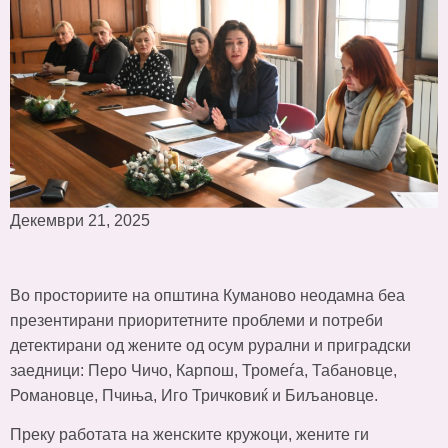
Декември 21, 2025
Во просториите на општина Куманово неодамна беа
презентирани приоритетните проблеми и потреби
детектирани од жените од осум рурални и приградски
заедници: Перо Чичо, Карпош, Тромеѓа, Табановце,
Романовце, Пчиња, Иго Тричковиќ и Биљановце.
Преку работата на женските кружоци, жените ги