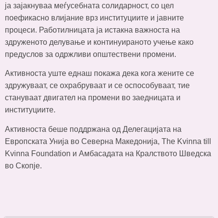
ја зајакнуваа меѓусебната солидарност, со цел
поефикасно влијание врз институциите и јавните
процеси. Работилницата ја истакна важноста на
здруженото делување и континуираното учење како
предуслов за одржливи општествени промени.
Активноста уште еднаш покажа дека кога жените се
здружуваат, се охрабруваат и се оспособуваат, тие
стануваат двигател на промени во заедницата и
институциите.
Активноста беше поддржана од Делегацијата на
Европската Унија во Северна Македонија, The Kvinna till
Kvinna Foundation и Амбасадата на Кралството Шведска
во Скопје.