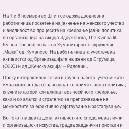
На 7 и 8 ноември во Штип се одржа дводневна
работилница посветена на јакнење на женското учество
и видливост во процесите на креирање јавни политики,
во организација на Акција Здруженска, The Kvinna till
Kvinna Foundation како и Хуманитарното здружение
„Мајка“ од Куманово. На работилницата учествуваа
активистки од Организацијата на жени од Струмица
(ОЖС) и од „Женска акција“ – Радовиш.
Преку интерактивни сесии и групна работа, учесничките
имаа можност да се запознаат со поимот јавна политика,
клучните актери кои влијаат врз нејзиното креирање,
како и со алатки и стратегии за препознавање на
можностите за ефективно дејствување и застапување.
Во текот на двата дена, активистките споделуваа лични
и организациски искуства, градеа заеднички пристапи и