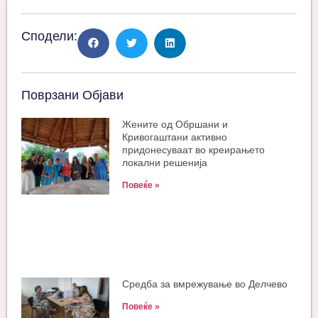
Сподели:
Поврзани Објави
Жените од Обршани и
Кривогаштани активно
придонесуваат во креирањето
локални решенија
Повеќе »
Средба за вмрежување во Делчево
Повеќе »