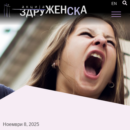
Одржана дводневна работилница во Штип
EN
за јакнење на женското лидерство и
застапување
Ноември 8, 2025