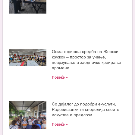
Oсма годишна средба на Женски
кружок – простор за учење,
поврзување и заедничко креирање
промени
Повеќе »
Со дијалог до подобри е-услуги,
Радовишанки ги споделија своите
искуства и предлози
Повеќе »