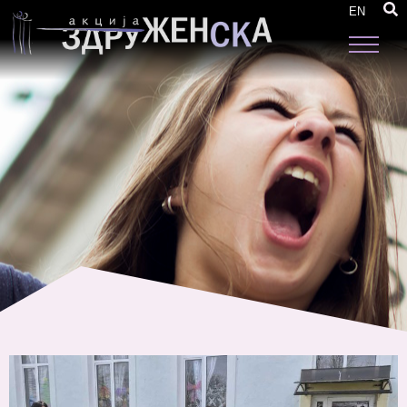
Марш по повод институционалното
EN
игнорирање на потребите на жените