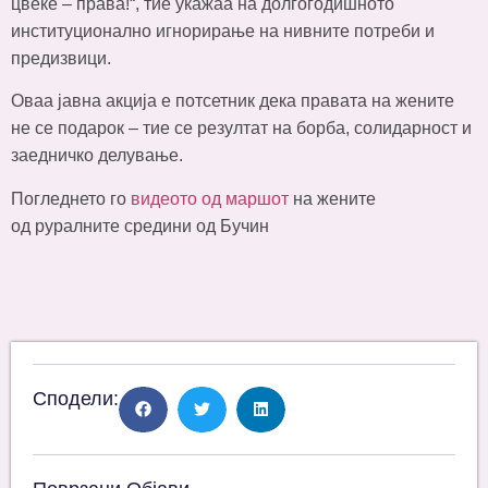
цвеќе – права!“, тие укажаа на долгогодишното
институционално игнорирање на нивните потреби и
предизвици.
Оваа јавна акција е потсетник дека правата на жените
не се подарок – тие се резултат на борба, солидарност и
заедничко делување.
Погледнето го
видеото од маршот
на жените
од руралните средини од Бучин
Сподели: