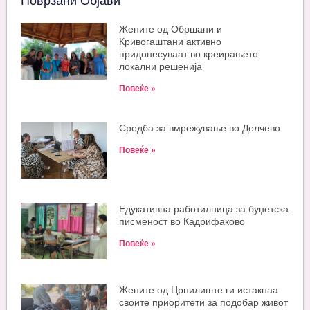
Поврзани Објави
Жените од Обршани и
Кривогаштани активно
придонесуваат во креирањето
локални решенија
Повеќе »
Средба за вмрежување во Делчево
Повеќе »
Едукативна работилница за буџетска
писменост во Кадрифаково
Повеќе »
Жените од Црнилиште ги истакнаа
своите приоритети за подобар живот