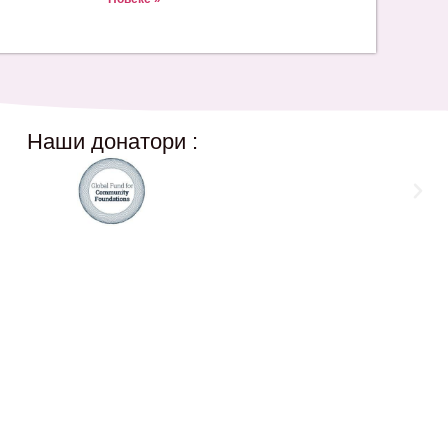
Наши донатори :
Social Networks
12,
@akcijazdruzenska
Akcija Zdruzenska