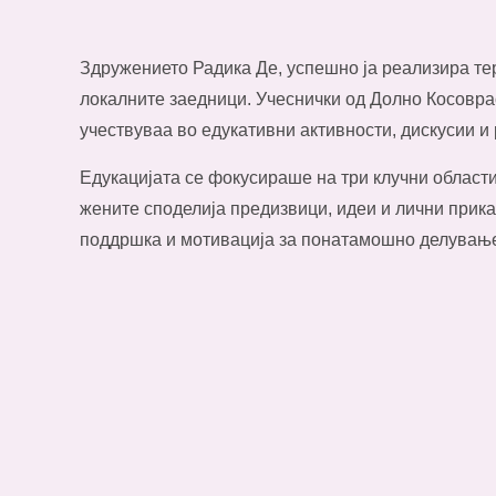
Здружението Радика Де, успешно ја реализира те
локалните заедници. Учеснички од Долно Косовра
учествуваа во едукативни активности, дискусии и 
Едукацијата се фокусираше на три клучни области
жените споделија предизвици, идеи и лични прика
поддршка и мотивација за понатамошно делување