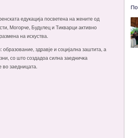
По
ренската едукација посветена на жените од
сти, Могорче, Будулец и Тикварци активно
размена на искуства.
: образование, здравје и социјална заштита, а
зни, со што создадоа силна заедничка
 во заедницата.