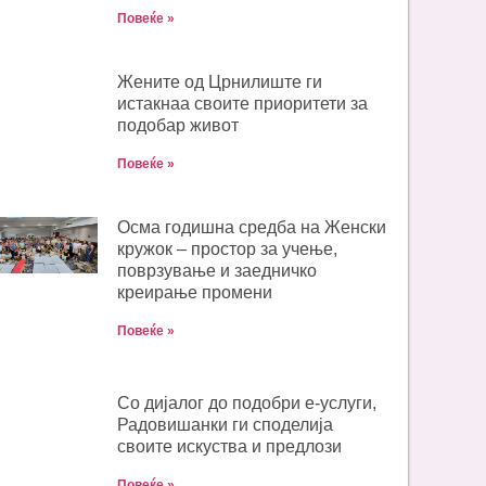
Повеќе »
Жените од Црнилиште ги
истакнаа своите приоритети за
подобар живот
Повеќе »
Oсма годишна средба на Женски
кружок – простор за учење,
поврзување и заедничко
креирање промени
Повеќе »
Со дијалог до подобри е-услуги,
Радовишанки ги споделија
своите искуства и предлози
Повеќе »