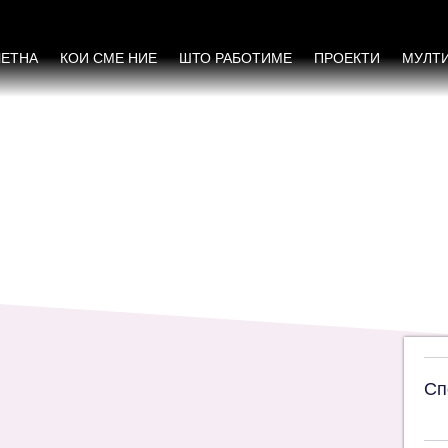
соврасти, Могорче, Будулец и Тикварци
ЧЕТНА
КОИ СМЕ НИЕ
ШТО РАБОТИМЕ
ПРОЕКТИ
МУЛТ
Сп