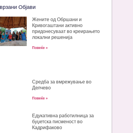
врзани Објави
Жените од Обршани и
Кривогаштани активно
придонесуваат во креирањето
локални решенија
Повеќе »
Средба за вмрежување во
Делчево
Повеќе »
Едукативна работилница за
буџетска писменост во
Кадрифаково