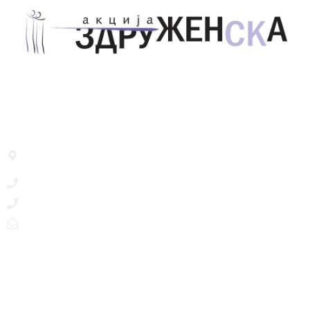
Здружение за унапредување на родовата
еднаквост Акција Здруженска – Скопје
Address List
Ул. Никола Тримпаре 12-1/12,
Скопје, Р. Македонија
+389 71 245 384
+389 2 3215660
zdruzenska@t.mk
Social Networks
@akcijazdruzenska
Akcija Zdruzenska
Akcija Zdruzenska