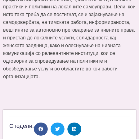
практики и политики на локалните самоуправи. Цели, кои
исто така треба да се постигнат, се и зајакнување на
самодовербата, на тимската работа, информираноста,
вештините за автономно преговарање за нивните права
и пристап до локалните услуги, солидарноста кај
женската заедница, како и олеснување на нивната
комуникација со релевантните институци, кои се
одговорни за спроведување на политиките и
обезбедување услуги во областите во кои работи
организацијата.
Сподели: