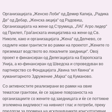
Организацијата „Женско Лоби“ од Демир Капија, „Радика
Де“ од Дебар, „Женска акција“ од Радовиш,
Организацијата на жени од Струмица, „ЛАГ Агро лидер“
од Прилеп, Граѓанската иницијатива на жени од Св.
Николе, како и организацијата „Жена“ од Делчево, се
седумте нови грантисти во рамки на проектот „Жените го
преземаат водството во локалните заедници“. Овој
проект е финансиран од Делегацијата на Европската
Унија, а ко-финансиран од Шведска и спроведуван во
партнерство со Фондацијата „Квина тил Квина“ и
хуманитарното Здружение „Мајка“ од Куманово.
Со активностите реализирани во рамки на овие
тематски грантови, ќе се зајакне поврзаноста на
организациите со жените од заедницата и ќе се поттикне
зголемена видливост на нивниот глас и потреби, преку
предлози за промена на исклучувачките консултативни