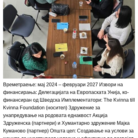
Времетраење: мај 2024 – февруари 2027 Извори на
финансирања: Делегацијата на Европаската Унија, ко-
финансиран од Шведска Имплементатори: The Kvinna till
Kvinna Foundation (носител) Здружение за
унапредување на родовата еднаквост Акција
Здруженска (партнери) и Хумантарно здружение Мајка
Куманово (партнер) Општа цел: Создавање на услови за