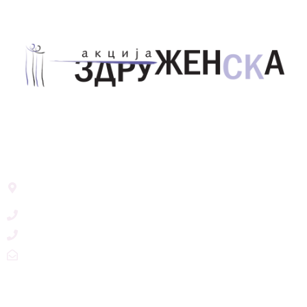
Здружение за унапредување на родовата
еднаквост Акција Здруженска – Скопје
Address List
Ул. Никола Тримпаре 12-1/12,
Скопје, Р. Македонија
+389 71 245 384
+389 2 3215660
zdruzenska@t.mk
Social Networks
@akcijazdruzenska