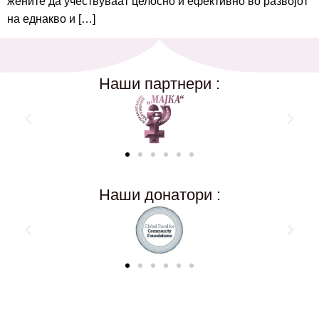
жените да учествуваат целосно и ефективно во развојот
на еднакво и […]
Наши партнери :
Наши донатори :