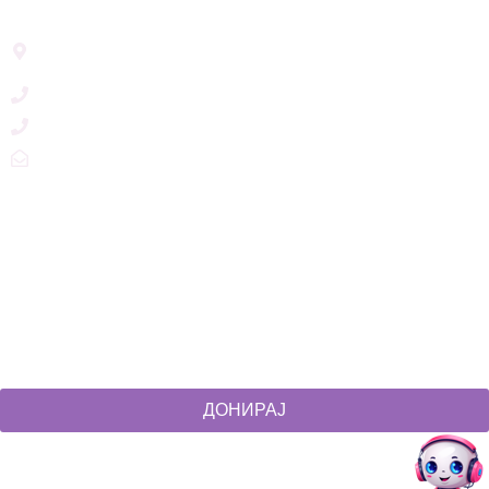
Address List
Ул. Никола Тримпаре 12-1/12,
Скопје, Р. Македонија
+389 71 245 384
+389 2 3215660
zdruzenska@t.mk
Social Networks
@akcijazdruzenska
Akcija Zdruzenska
Akcija Zdruzenska
Akcija Zdruzenska
ДОНИРАЈ