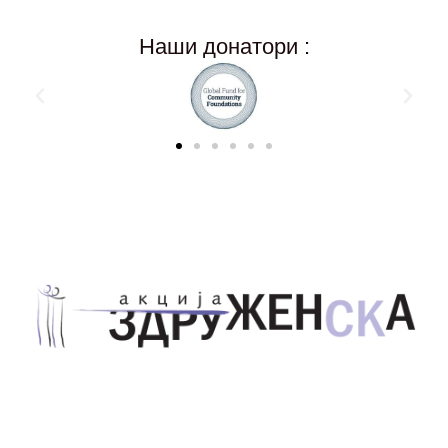
Наши донатори :
Здружение за унапредување на родовата
еднаквост Акција Здруженска – Скопје