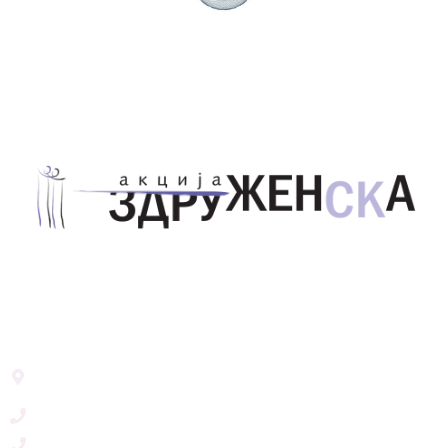
Здружение за унапредување на родовата
еднаквост Акција Здруженска – Скопје
Address List
Ул. Никола Тримпаре 12-1/12,
Скопје, Р. Македонија
+389 71 245 384
+389 2 3215660