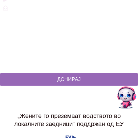
zdruzenska@t.mk
Social Networks
@akcijazdruzenska
Akcija Zdruzenska
Akcija Zdruzenska
Akcija Zdruzenska
ДОНИРАЈ
„Жените го преземаат водството во
локалните заедници“ поддржан од ЕУ