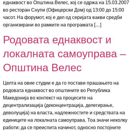
еднаквост во Општина Велес, кој се одржа на 15.03.2007
во ресторан Снупи (Офицерски Дом) од 13:00 до 15:00
часот. На форумот, кој е дел од серијата вакви средби
организирани во рамките на програмата […]
Родовата еднаквост и
локалната самоуправа –
Општина Велес
Целта на овие студии е да го постави прашањето на
родовата еднаквост во општините во Република
Македонија во контекст на процесите на
децентрализација (деконцентрација, делегирање,
деволуција) на власта, надлежностите и средствата на
единиците на локалната самоуправа. Тоа значи неколку
работи: да се преиспита начинот, односно постојните