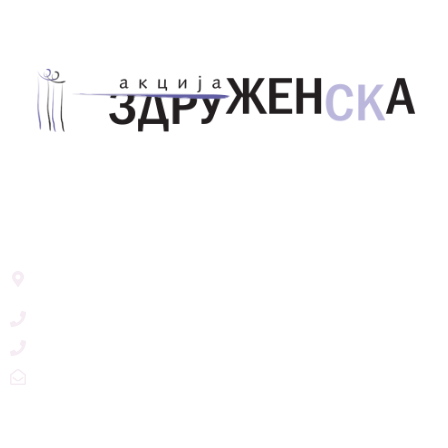
Здружение за унапредување на родовата
еднаквост Акција Здруженска – Скопје
Address List
Ул. Никола Тримпаре 12-1/12,
Скопје, Р. Македонија
+389 71 245 384
+389 2 3215660
zdruzenska@t.mk
Social Networks
@akcijazdruzenska